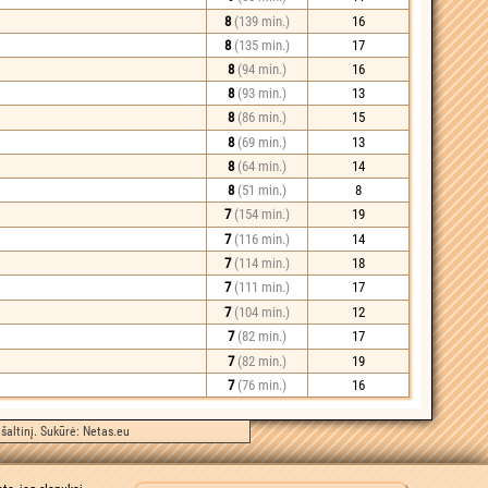
8
(139 min.)
16
8
(135 min.)
17
8
(94 min.)
16
8
(93 min.)
13
8
(86 min.)
15
8
(69 min.)
13
8
(64 min.)
14
8
(51 min.)
8
7
(154 min.)
19
7
(116 min.)
14
7
(114 min.)
18
7
(111 min.)
17
7
(104 min.)
12
7
(82 min.)
17
7
(82 min.)
19
7
(76 min.)
16
šaltinį. Sukūrė:
Netas.eu