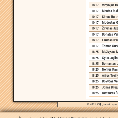
10-17
Virginijus Da
10-17
Mantas Ruda
10-17
Simas Baltr
10-17
Modestas 
10-17
Žilvinas Juz
10-17
Donatas Vai
10-17
Faustas Iv
10-17
Tomas Guda
18-25
Mažvydas M
18-25
Gytis Jagli
18-25
Domantas L
18-25
Nerijus Kav
18-25
Arijus Trein
18-25
Dovydas Vel
18-25
Jonas Bliuj
18-25
Gintautas Š
© 2013 VšĮ „Įmonių sport