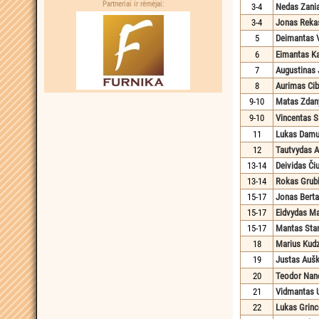
Partneriai ir rėmėjai:
3-4
Nedas Zani
3-4
Jonas Reka
5
Deimantas 
6
Eimantas K
7
Augustinas 
8
Aurimas Cib
9-10
Matas Zdan
9-10
Vincentas S
11
Lukas Damu
12
Tautvydas A
13-14
Deividas Či
13-14
Rokas Grub
15-17
Jonas Berta
15-17
Eidvydas Ma
15-17
Mantas Sta
18
Marius Kud
19
Justas Aušk
20
Teodor Nan
21
Vidmantas U
22
Lukas Grinc