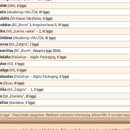
ilidė
(
UNO
, II lyga)
itis
(
Akademija VDU-ŽŪA
, III lyga)
ušaitis
(
VU Kauno fakultetas
, II lyga)
Gudukas
(
BC „Boom“ & Krepsiniofanai.lt
, III lyga)
ikis
(
VšĮ „Gatvės vaikai“ ‒ 2
, III lyga)
čeliūnas
(
Akademija VDU-ŽŪA
, III lyga)
anovas
(
KA „Žalgiris“
, I lyga)
navičius
(
BC „Boom“
, Vasaros lyga 2026)
ašalka
(
Pašušvys ‒ Algilis Packaging
, II lyga)
nskas
(
ICE
, II lyga)
adyga
(
ICE
, II lyga)
aliauskas
(
Pašušvys ‒ Algilis Packaging
, II lyga)
ys
(
Elsun
, III lyga)
ička
(
KA „Žalgiris“ ‒ 2
, II lyga)
us
(
SK „Ežerietis“
, III lyga)
alčius
(
Bardakas
, II lyga)
o lyga“. Visos teisės saugomos. Skelbiant svetainės informaciją, būtina KKL.lt nurodyti kaip 