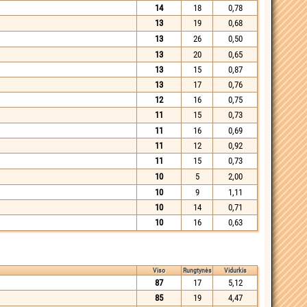
14
18
0,78
13
19
0,68
13
26
0,50
13
20
0,65
13
15
0,87
13
17
0,76
12
16
0,75
11
15
0,73
11
16
0,69
11
12
0,92
11
15
0,73
10
5
2,00
10
9
1,11
10
14
0,71
10
16
0,63
Viso
Rungtynės
Vidurkis
87
17
5,12
85
19
4,47