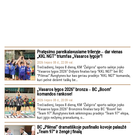
Pratęsimo pareikalavusiame trileryje ‒ dar vienas
„KKL NGT“ triumfas „Vasaros lygoje“!
2026 liepos 08 d., 22:09 val.
Trečiadienį, liepos 8 dieną, KM “Žalgiris” sporto salėje įvyko
“Vasaros lygos 2026” Didysis finalas tarp “KKL NGT” bei BC
“Pilėnai”.Rungtynes kur kas geriau pradėjo “KKL NGT” komanda,
kuri pelnė dešimt taškų be…
„Vasaros lygos 2026“ bronza ‒ BC „Boom“
komandos rankose!
2026 liepos 08 d., 20:09 val.
Trečiadienį, liepos 8 dieną, KM “Žalgiris” sporto salėje įvyko
“Vasaros lygos 2026” Bronzinis finalas tarp BC “Boom” bei
“Team 97”.Rungtynes kiek sėkmingiau pradėjo “Team 97” ekipa,
kuri įgijo nežymų pranašumą, o…
BC „Pilėnai“ dramatiškoje pusfinalio kovoje palaužė
„Team 97“ ir žengė į finalą