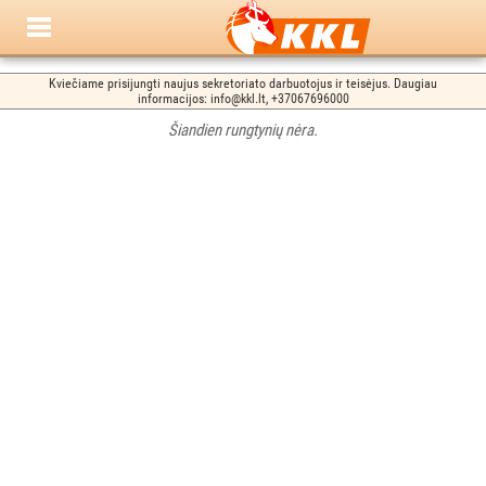
Kviečiame prisijungti naujus sekretoriato darbuotojus ir teisėjus. Daugiau
informacijos: info@kkl.lt, +37067696000
Šiandien rungtynių nėra.