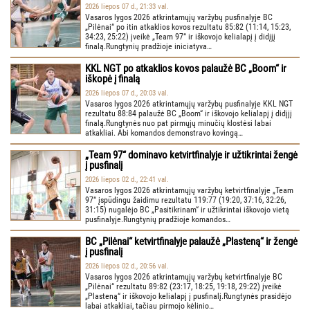
2026 liepos 07 d., 21:33 val.
Vasaros lygos 2026 atkrintamųjų varžybų pusfinalyje BC
„Pilėnai“ po itin atkaklios kovos rezultatu 85:82 (11:14, 15:23,
34:23, 25:22) įveikė „Team 97“ ir iškovojo kelialapį į didįjį
finalą.Rungtynių pradžioje iniciatyva…
KKL NGT po atkaklios kovos palaužė BC „Boom“ ir
iškopė į finalą
2026 liepos 07 d., 20:03 val.
Vasaros lygos 2026 atkrintamųjų varžybų pusfinalyje KKL NGT
rezultatu 88:84 palaužė BC „Boom“ ir iškovojo kelialapį į didįjį
finalą.Rungtynės nuo pat pirmųjų minučių klostėsi labai
atkakliai. Abi komandos demonstravo kovingą…
„Team 97“ dominavo ketvirtfinalyje ir užtikrintai žengė
į pusfinalį
2026 liepos 02 d., 22:41 val.
Vasaros lygos 2026 atkrintamųjų varžybų ketvirtfinalyje „Team
97“ įspūdingu žaidimu rezultatu 119:77 (19:20, 37:16, 32:26,
31:15) nugalėjo BC „Pasitikrinam“ ir užtikrintai iškovojo vietą
pusfinalyje.Rungtynių pradžioje komandos…
BC „Pilėnai“ ketvirtfinalyje palaužė „Plasteną“ ir žengė
į pusfinalį
2026 liepos 02 d., 20:56 val.
Vasaros lygos 2026 atkrintamųjų varžybų ketvirtfinalyje BC
„Pilėnai“ rezultatu 89:82 (23:17, 18:25, 19:18, 29:22) įveikė
„Plasteną“ ir iškovojo kelialapį į pusfinalį.Rungtynės prasidėjo
labai atkakliai, tačiau pirmojo kėlinio…