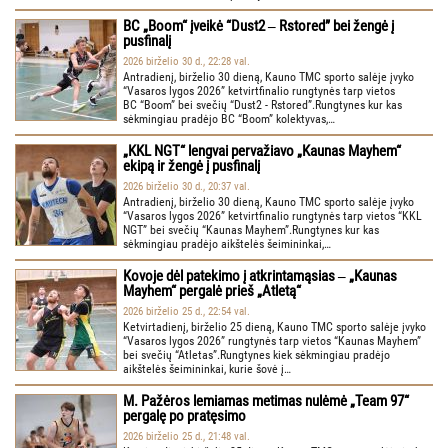
BC „Boom“ įveikė “Dust2 ‒ Rstored” bei žengė į
pusfinalį
2026 birželio 30 d., 22:28 val.
Antradienį, birželio 30 dieną, Kauno TMC sporto salėje įvyko
“Vasaros lygos 2026” ketvirtfinalio rungtynės tarp vietos
BC “Boom” bei svečių “Dust2 - Rstored”.Rungtynes kur kas
sėkmingiau pradėjo BC “Boom” kolektyvas,…
„KKL NGT“ lengvai pervažiavo „Kaunas Mayhem“
ekipą ir žengė į pusfinalį
2026 birželio 30 d., 20:37 val.
Antradienį, birželio 30 dieną, Kauno TMC sporto salėje įvyko
“Vasaros lygos 2026” ketvirtfinalio rungtynės tarp vietos “KKL
NGT” bei svečių “Kaunas Mayhem”.Rungtynes kur kas
sėkmingiau pradėjo aikštelės šeimininkai,…
Kovoje dėl patekimo į atkrintamąsias ‒ „Kaunas
Mayhem“ pergalė prieš „Atletą“
2026 birželio 25 d., 22:54 val.
Ketvirtadienį, birželio 25 dieną, Kauno TMC sporto salėje įvyko
“Vasaros lygos 2026” rungtynės tarp vietos “Kaunas Mayhem”
bei svečių “Atletas”.Rungtynes kiek sėkmingiau pradėjo
aikštelės šeimininkai, kurie šovė į…
M. Pažėros lemiamas metimas nulėmė „Team 97“
pergalę po pratęsimo
2026 birželio 25 d., 21:48 val.