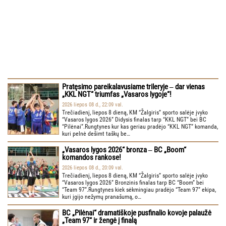
Pratęsimo pareikalavusiame trileryje ‒ dar vienas
„KKL NGT“ triumfas „Vasaros lygoje“!
2026 liepos 08 d., 22:09 val.
Trečiadienį, liepos 8 dieną, KM “Žalgiris” sporto salėje įvyko
“Vasaros lygos 2026” Didysis finalas tarp “KKL NGT” bei BC
“Pilėnai”.Rungtynes kur kas geriau pradėjo “KKL NGT” komanda,
kuri pelnė dešimt taškų be…
„Vasaros lygos 2026“ bronza ‒ BC „Boom“
komandos rankose!
2026 liepos 08 d., 20:09 val.
Trečiadienį, liepos 8 dieną, KM “Žalgiris” sporto salėje įvyko
“Vasaros lygos 2026” Bronzinis finalas tarp BC “Boom” bei
“Team 97”.Rungtynes kiek sėkmingiau pradėjo “Team 97” ekipa,
kuri įgijo nežymų pranašumą, o…
BC „Pilėnai“ dramatiškoje pusfinalio kovoje palaužė
„Team 97“ ir žengė į finalą