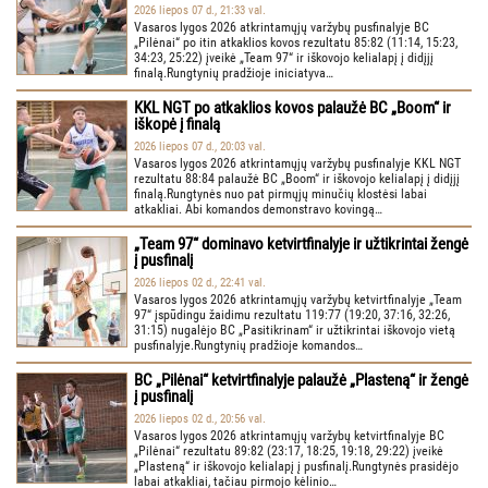
2026 liepos 07 d., 21:33 val.
Vasaros lygos 2026 atkrintamųjų varžybų pusfinalyje BC
„Pilėnai“ po itin atkaklios kovos rezultatu 85:82 (11:14, 15:23,
34:23, 25:22) įveikė „Team 97“ ir iškovojo kelialapį į didįjį
finalą.Rungtynių pradžioje iniciatyva…
KKL NGT po atkaklios kovos palaužė BC „Boom“ ir
iškopė į finalą
2026 liepos 07 d., 20:03 val.
Vasaros lygos 2026 atkrintamųjų varžybų pusfinalyje KKL NGT
rezultatu 88:84 palaužė BC „Boom“ ir iškovojo kelialapį į didįjį
finalą.Rungtynės nuo pat pirmųjų minučių klostėsi labai
atkakliai. Abi komandos demonstravo kovingą…
„Team 97“ dominavo ketvirtfinalyje ir užtikrintai žengė
į pusfinalį
2026 liepos 02 d., 22:41 val.
Vasaros lygos 2026 atkrintamųjų varžybų ketvirtfinalyje „Team
97“ įspūdingu žaidimu rezultatu 119:77 (19:20, 37:16, 32:26,
31:15) nugalėjo BC „Pasitikrinam“ ir užtikrintai iškovojo vietą
pusfinalyje.Rungtynių pradžioje komandos…
BC „Pilėnai“ ketvirtfinalyje palaužė „Plasteną“ ir žengė
į pusfinalį
2026 liepos 02 d., 20:56 val.
Vasaros lygos 2026 atkrintamųjų varžybų ketvirtfinalyje BC
„Pilėnai“ rezultatu 89:82 (23:17, 18:25, 19:18, 29:22) įveikė
„Plasteną“ ir iškovojo kelialapį į pusfinalį.Rungtynės prasidėjo
labai atkakliai, tačiau pirmojo kėlinio…