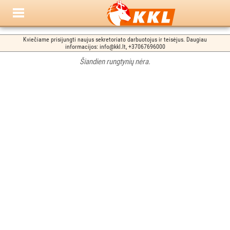
Kviečiame prisijungti naujus sekretoriato darbuotojus ir teisėjus. Daugiau
informacijos: info@kkl.lt, +37067696000
Šiandien rungtynių nėra.