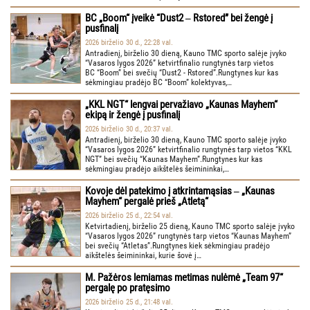
BC „Boom“ įveikė “Dust2 ‒ Rstored” bei žengė į
pusfinalį
2026 birželio 30 d., 22:28 val.
Antradienį, birželio 30 dieną, Kauno TMC sporto salėje įvyko
“Vasaros lygos 2026” ketvirtfinalio rungtynės tarp vietos
BC “Boom” bei svečių “Dust2 - Rstored”.Rungtynes kur kas
sėkmingiau pradėjo BC “Boom” kolektyvas,…
„KKL NGT“ lengvai pervažiavo „Kaunas Mayhem“
ekipą ir žengė į pusfinalį
2026 birželio 30 d., 20:37 val.
Antradienį, birželio 30 dieną, Kauno TMC sporto salėje įvyko
“Vasaros lygos 2026” ketvirtfinalio rungtynės tarp vietos “KKL
NGT” bei svečių “Kaunas Mayhem”.Rungtynes kur kas
sėkmingiau pradėjo aikštelės šeimininkai,…
Kovoje dėl patekimo į atkrintamąsias ‒ „Kaunas
Mayhem“ pergalė prieš „Atletą“
2026 birželio 25 d., 22:54 val.
Ketvirtadienį, birželio 25 dieną, Kauno TMC sporto salėje įvyko
“Vasaros lygos 2026” rungtynės tarp vietos “Kaunas Mayhem”
bei svečių “Atletas”.Rungtynes kiek sėkmingiau pradėjo
aikštelės šeimininkai, kurie šovė į…
M. Pažėros lemiamas metimas nulėmė „Team 97“
pergalę po pratęsimo
2026 birželio 25 d., 21:48 val.