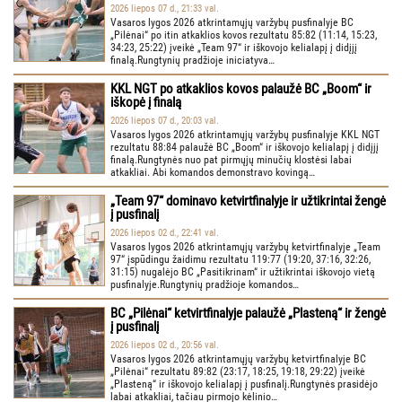
2026 liepos 07 d., 21:33 val.
Vasaros lygos 2026 atkrintamųjų varžybų pusfinalyje BC
„Pilėnai“ po itin atkaklios kovos rezultatu 85:82 (11:14, 15:23,
34:23, 25:22) įveikė „Team 97“ ir iškovojo kelialapį į didįjį
finalą.Rungtynių pradžioje iniciatyva…
KKL NGT po atkaklios kovos palaužė BC „Boom“ ir
iškopė į finalą
2026 liepos 07 d., 20:03 val.
Vasaros lygos 2026 atkrintamųjų varžybų pusfinalyje KKL NGT
rezultatu 88:84 palaužė BC „Boom“ ir iškovojo kelialapį į didįjį
finalą.Rungtynės nuo pat pirmųjų minučių klostėsi labai
atkakliai. Abi komandos demonstravo kovingą…
„Team 97“ dominavo ketvirtfinalyje ir užtikrintai žengė
į pusfinalį
2026 liepos 02 d., 22:41 val.
Vasaros lygos 2026 atkrintamųjų varžybų ketvirtfinalyje „Team
97“ įspūdingu žaidimu rezultatu 119:77 (19:20, 37:16, 32:26,
31:15) nugalėjo BC „Pasitikrinam“ ir užtikrintai iškovojo vietą
pusfinalyje.Rungtynių pradžioje komandos…
BC „Pilėnai“ ketvirtfinalyje palaužė „Plasteną“ ir žengė
į pusfinalį
2026 liepos 02 d., 20:56 val.
Vasaros lygos 2026 atkrintamųjų varžybų ketvirtfinalyje BC
„Pilėnai“ rezultatu 89:82 (23:17, 18:25, 19:18, 29:22) įveikė
„Plasteną“ ir iškovojo kelialapį į pusfinalį.Rungtynės prasidėjo
labai atkakliai, tačiau pirmojo kėlinio…