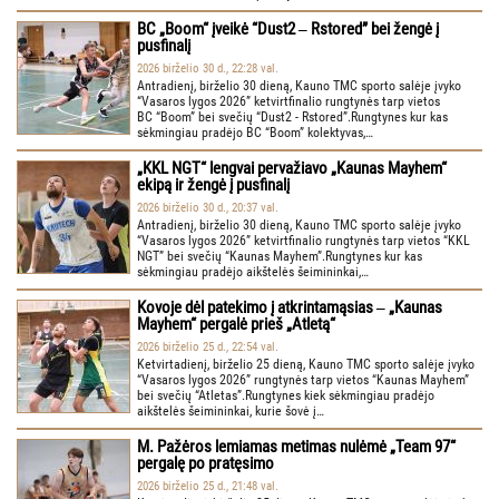
BC „Boom“ įveikė “Dust2 ‒ Rstored” bei žengė į
pusfinalį
2026 birželio 30 d., 22:28 val.
Antradienį, birželio 30 dieną, Kauno TMC sporto salėje įvyko
“Vasaros lygos 2026” ketvirtfinalio rungtynės tarp vietos
BC “Boom” bei svečių “Dust2 - Rstored”.Rungtynes kur kas
sėkmingiau pradėjo BC “Boom” kolektyvas,…
„KKL NGT“ lengvai pervažiavo „Kaunas Mayhem“
ekipą ir žengė į pusfinalį
2026 birželio 30 d., 20:37 val.
Antradienį, birželio 30 dieną, Kauno TMC sporto salėje įvyko
“Vasaros lygos 2026” ketvirtfinalio rungtynės tarp vietos “KKL
NGT” bei svečių “Kaunas Mayhem”.Rungtynes kur kas
sėkmingiau pradėjo aikštelės šeimininkai,…
Kovoje dėl patekimo į atkrintamąsias ‒ „Kaunas
Mayhem“ pergalė prieš „Atletą“
2026 birželio 25 d., 22:54 val.
Ketvirtadienį, birželio 25 dieną, Kauno TMC sporto salėje įvyko
“Vasaros lygos 2026” rungtynės tarp vietos “Kaunas Mayhem”
bei svečių “Atletas”.Rungtynes kiek sėkmingiau pradėjo
aikštelės šeimininkai, kurie šovė į…
M. Pažėros lemiamas metimas nulėmė „Team 97“
pergalę po pratęsimo
2026 birželio 25 d., 21:48 val.