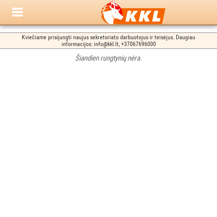
Kviečiame prisijungti naujus sekretoriato darbuotojus ir teisėjus. Daugiau
informacijos: info@kkl.lt, +37067696000
Šiandien rungtynių nėra.