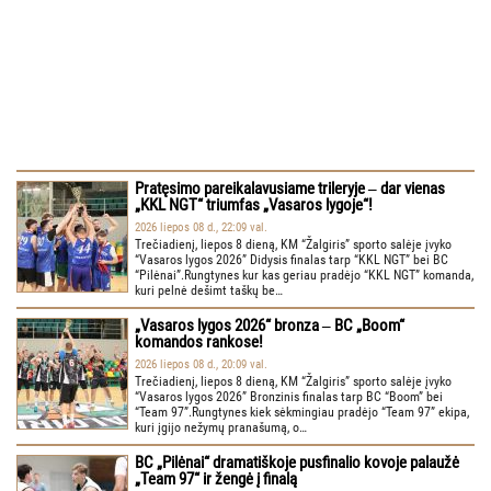
Pratęsimo pareikalavusiame trileryje ‒ dar vienas
„KKL NGT“ triumfas „Vasaros lygoje“!
2026 liepos 08 d., 22:09 val.
Trečiadienį, liepos 8 dieną, KM “Žalgiris” sporto salėje įvyko
“Vasaros lygos 2026” Didysis finalas tarp “KKL NGT” bei BC
“Pilėnai”.Rungtynes kur kas geriau pradėjo “KKL NGT” komanda,
kuri pelnė dešimt taškų be…
„Vasaros lygos 2026“ bronza ‒ BC „Boom“
komandos rankose!
2026 liepos 08 d., 20:09 val.
Trečiadienį, liepos 8 dieną, KM “Žalgiris” sporto salėje įvyko
“Vasaros lygos 2026” Bronzinis finalas tarp BC “Boom” bei
“Team 97”.Rungtynes kiek sėkmingiau pradėjo “Team 97” ekipa,
kuri įgijo nežymų pranašumą, o…
BC „Pilėnai“ dramatiškoje pusfinalio kovoje palaužė
„Team 97“ ir žengė į finalą