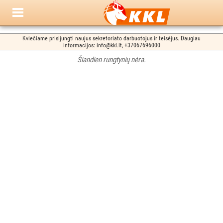
Kviečiame prisijungti naujus sekretoriato darbuotojus ir teisėjus. Daugiau
informacijos: info@kkl.lt, +37067696000
Šiandien rungtynių nėra.