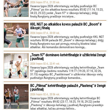
2026 liepos 07 d., 21:33 val.
Vasaros lygos 2026 atkrintamųjų varžybų pusfinalyje BC
„Pilėnai“ po itin atkaklios kovos rezultatu 85:82 (11:14, 15:23,
34:23, 25:22) įveikė „Team 97“ ir iškovojo kelialapį į didįjį
finalą.Rungtynių pradžioje iniciatyva…
KKL NGT po atkaklios kovos palaužė BC „Boom“ ir
iškopė į finalą
2026 liepos 07 d., 20:03 val.
Vasaros lygos 2026 atkrintamųjų varžybų pusfinalyje KKL NGT
rezultatu 88:84 palaužė BC „Boom“ ir iškovojo kelialapį į didįjį
finalą.Rungtynės nuo pat pirmųjų minučių klostėsi labai
atkakliai. Abi komandos demonstravo kovingą…
„Team 97“ dominavo ketvirtfinalyje ir užtikrintai žengė
į pusfinalį
2026 liepos 02 d., 22:41 val.
Vasaros lygos 2026 atkrintamųjų varžybų ketvirtfinalyje „Team
97“ įspūdingu žaidimu rezultatu 119:77 (19:20, 37:16, 32:26,
31:15) nugalėjo BC „Pasitikrinam“ ir užtikrintai iškovojo vietą
pusfinalyje.Rungtynių pradžioje komandos…
BC „Pilėnai“ ketvirtfinalyje palaužė „Plasteną“ ir žengė
į pusfinalį
2026 liepos 02 d., 20:56 val.
Vasaros lygos 2026 atkrintamųjų varžybų ketvirtfinalyje BC
„Pilėnai“ rezultatu 89:82 (23:17, 18:25, 19:18, 29:22) įveikė
„Plasteną“ ir iškovojo kelialapį į pusfinalį.Rungtynės prasidėjo
labai atkakliai, tačiau pirmojo kėlinio…