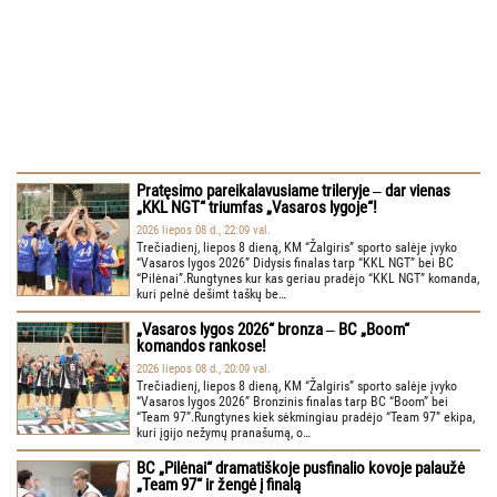
Pratęsimo pareikalavusiame trileryje ‒ dar vienas
„KKL NGT“ triumfas „Vasaros lygoje“!
2026 liepos 08 d., 22:09 val.
Trečiadienį, liepos 8 dieną, KM “Žalgiris” sporto salėje įvyko
“Vasaros lygos 2026” Didysis finalas tarp “KKL NGT” bei BC
“Pilėnai”.Rungtynes kur kas geriau pradėjo “KKL NGT” komanda,
kuri pelnė dešimt taškų be…
„Vasaros lygos 2026“ bronza ‒ BC „Boom“
komandos rankose!
2026 liepos 08 d., 20:09 val.
Trečiadienį, liepos 8 dieną, KM “Žalgiris” sporto salėje įvyko
“Vasaros lygos 2026” Bronzinis finalas tarp BC “Boom” bei
“Team 97”.Rungtynes kiek sėkmingiau pradėjo “Team 97” ekipa,
kuri įgijo nežymų pranašumą, o…
BC „Pilėnai“ dramatiškoje pusfinalio kovoje palaužė
„Team 97“ ir žengė į finalą