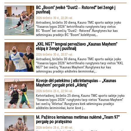
BC „Boom“ įveikė “Dust2 ‒ Rstored” bei žengė į
pusfinalį
2026 birželio 30 d., 22:28 val.
Antradienį, birželio 30 dieną, Kauno TMC sporto salėje įvyko
“Vasaros lygos 2026” ketvirtfinalio rungtynės tarp vietos
BC “Boom” bei svečių “Dust2 - Rstored”.Rungtynes kur kas
sėkmingiau pradėjo BC “Boom” kolektyvas,…
„KKL NGT“ lengvai pervažiavo „Kaunas Mayhem“
ekipą ir žengė į pusfinalį
2026 birželio 30 d., 20:37 val.
Antradienį, birželio 30 dieną, Kauno TMC sporto salėje įvyko
“Vasaros lygos 2026” ketvirtfinalio rungtynės tarp vietos “KKL
NGT” bei svečių “Kaunas Mayhem”.Rungtynes kur kas
sėkmingiau pradėjo aikštelės šeimininkai,…
Kovoje dėl patekimo į atkrintamąsias ‒ „Kaunas
Mayhem“ pergalė prieš „Atletą“
2026 birželio 25 d., 22:54 val.
Ketvirtadienį, birželio 25 dieną, Kauno TMC sporto salėje įvyko
“Vasaros lygos 2026” rungtynės tarp vietos “Kaunas Mayhem”
bei svečių “Atletas”.Rungtynes kiek sėkmingiau pradėjo
aikštelės šeimininkai, kurie šovė į…
M. Pažėros lemiamas metimas nulėmė „Team 97“
pergalę po pratęsimo
2026 birželio 25 d., 21:48 val.