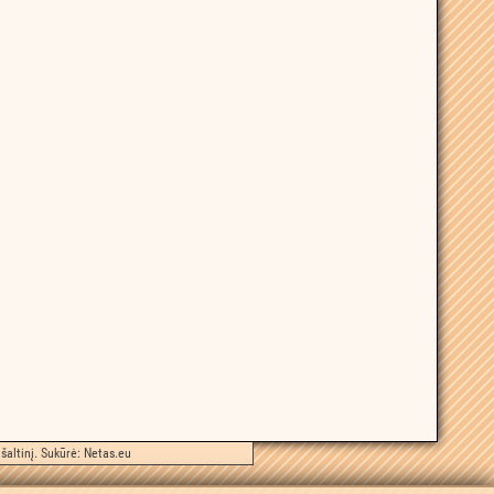
šaltinį. Sukūrė:
Netas.eu