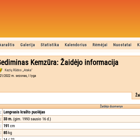
karaštis
Galerija
Statistika
Kalendorius
Rėmėjai
Nuostatai
K
ediminas Kemzūra: Žaidėjo informacija
Kazlų Rūdos „Ataka“
21/2022 m. sezonas, I lyga
Ža
Žaidėjo duomenys
:
Lengvasis krašto puolėjas
:
33 m.
(gim. 1993 sausio 16 d.)
:
191
cm
:
85
kg
:
14 / 22