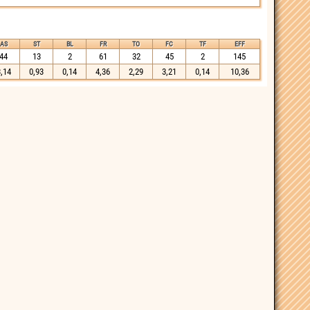
AS
ST
BL
FR
TO
FC
TF
EFF
44
13
2
61
32
45
2
145
,14
0,93
0,14
4,36
2,29
3,21
0,14
10,36