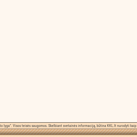
o lyga“. Visos teisės saugomos. Skelbiant svetainės informaciją, būtina KKL.lt nurodyti kaip 