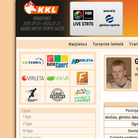
Naujienos
Turnyrinė lentelė
Tvar
G
20
Pozicija
Lygos
I lyga
Amžius, gimimo data
II lyga
Ūgis
III lyga
Svoris
Sužaista rungtynių
Įmonių lyga