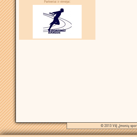
Partneriai ir rėmėjai:
© 2013 VšĮ „Įmonių sport