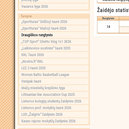
Vasaros lyga 2026
Žaidėjo statis
Turnyrai
Rungtynės
„Sportturas“ Didžioji taurė 2026
14
„Sportturas“ Mažoji taurė 2026
Draugiškos rungtynės
„TOP Sport“ Ghetto King 1x1 2K26
„Laikinosios sostinės“ taurė 2025
KKL Taurė 2026
„Nostra.lt“-RKL
LEZ 2 taurė 2025
Women Baltic Basketball League
Venipak taurė
Mažų miestelių krepšinio lyga
Lithuanian Bar Association Cup 2025
Lietuvos kolegijų studentų žaidynės 2026
Lietuvos prof. mokyklų taurė 2026
LSD „Žalgiris“ žaidynės 2026
Kauno rajono mokyklų žaidynės 2026