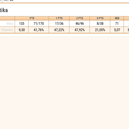
tika
PTS
1 PTS
2 PTS
3 PTS
REB
Viso:
133
71/170
17/36
46/96
8/38
71
Vidurkis:
9,50
41,76%
47,22%
47,92%
21,05%
5,07
3