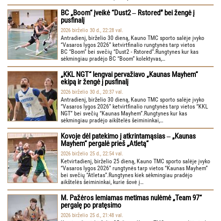
BC „Boom“ įveikė “Dust2 ‒ Rstored” bei žengė į
pusfinalį
2026 birželio 30 d., 22:28 val.
Antradienį, birželio 30 dieną, Kauno TMC sporto salėje įvyko
“Vasaros lygos 2026” ketvirtfinalio rungtynės tarp vietos
BC “Boom” bei svečių “Dust2 - Rstored”.Rungtynes kur kas
sėkmingiau pradėjo BC “Boom” kolektyvas,…
„KKL NGT“ lengvai pervažiavo „Kaunas Mayhem“
ekipą ir žengė į pusfinalį
2026 birželio 30 d., 20:37 val.
Antradienį, birželio 30 dieną, Kauno TMC sporto salėje įvyko
“Vasaros lygos 2026” ketvirtfinalio rungtynės tarp vietos “KKL
NGT” bei svečių “Kaunas Mayhem”.Rungtynes kur kas
sėkmingiau pradėjo aikštelės šeimininkai,…
Kovoje dėl patekimo į atkrintamąsias ‒ „Kaunas
Mayhem“ pergalė prieš „Atletą“
2026 birželio 25 d., 22:54 val.
Ketvirtadienį, birželio 25 dieną, Kauno TMC sporto salėje įvyko
“Vasaros lygos 2026” rungtynės tarp vietos “Kaunas Mayhem”
bei svečių “Atletas”.Rungtynes kiek sėkmingiau pradėjo
aikštelės šeimininkai, kurie šovė į…
M. Pažėros lemiamas metimas nulėmė „Team 97“
pergalę po pratęsimo
2026 birželio 25 d., 21:48 val.