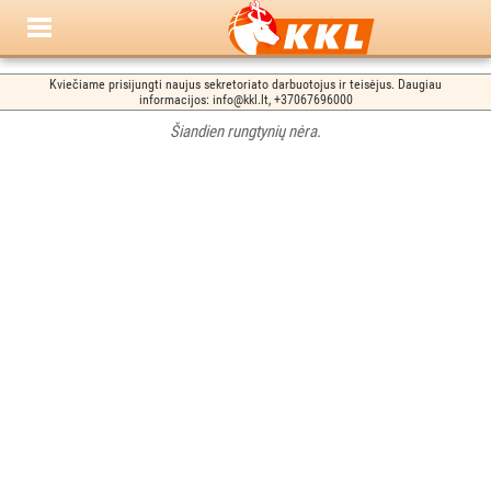
Kviečiame prisijungti naujus sekretoriato darbuotojus ir teisėjus. Daugiau
informacijos: info@kkl.lt, +37067696000
Šiandien rungtynių nėra.