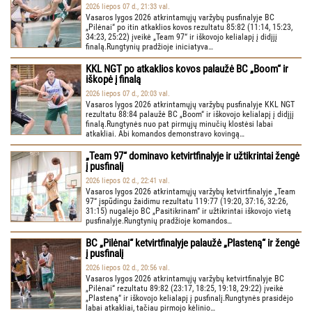
2026 liepos 07 d., 21:33 val.
Vasaros lygos 2026 atkrintamųjų varžybų pusfinalyje BC
„Pilėnai“ po itin atkaklios kovos rezultatu 85:82 (11:14, 15:23,
34:23, 25:22) įveikė „Team 97“ ir iškovojo kelialapį į didįjį
finalą.Rungtynių pradžioje iniciatyva…
KKL NGT po atkaklios kovos palaužė BC „Boom“ ir
iškopė į finalą
2026 liepos 07 d., 20:03 val.
Vasaros lygos 2026 atkrintamųjų varžybų pusfinalyje KKL NGT
rezultatu 88:84 palaužė BC „Boom“ ir iškovojo kelialapį į didįjį
finalą.Rungtynės nuo pat pirmųjų minučių klostėsi labai
atkakliai. Abi komandos demonstravo kovingą…
„Team 97“ dominavo ketvirtfinalyje ir užtikrintai žengė
į pusfinalį
2026 liepos 02 d., 22:41 val.
Vasaros lygos 2026 atkrintamųjų varžybų ketvirtfinalyje „Team
97“ įspūdingu žaidimu rezultatu 119:77 (19:20, 37:16, 32:26,
31:15) nugalėjo BC „Pasitikrinam“ ir užtikrintai iškovojo vietą
pusfinalyje.Rungtynių pradžioje komandos…
BC „Pilėnai“ ketvirtfinalyje palaužė „Plasteną“ ir žengė
į pusfinalį
2026 liepos 02 d., 20:56 val.
Vasaros lygos 2026 atkrintamųjų varžybų ketvirtfinalyje BC
„Pilėnai“ rezultatu 89:82 (23:17, 18:25, 19:18, 29:22) įveikė
„Plasteną“ ir iškovojo kelialapį į pusfinalį.Rungtynės prasidėjo
labai atkakliai, tačiau pirmojo kėlinio…