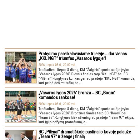
Pratęsimo pareikalavusiame trileryje ‒ dar vienas
„KKL NGT“ triumfas „Vasaros lygoje“!
2026 liepos 08 d., 22:09 val.
Trečiadienį, liepos 8 dieną, KM “Žalgiris” sporto salėje įvyko
“Vasaros lygos 2026” Didysis finalas tarp “KKL NGT” bei BC
“Pilėnai”.Rungtynes kur kas geriau pradėjo “KKL NGT” komanda,
kuri pelnė dešimt taškų be…
„Vasaros lygos 2026“ bronza ‒ BC „Boom“
komandos rankose!
2026 liepos 08 d., 20:09 val.
Trečiadienį, liepos 8 dieną, KM “Žalgiris” sporto salėje įvyko
“Vasaros lygos 2026” Bronzinis finalas tarp BC “Boom” bei
“Team 97”.Rungtynes kiek sėkmingiau pradėjo “Team 97” ekipa,
kuri įgijo nežymų pranašumą, o…
BC „Pilėnai“ dramatiškoje pusfinalio kovoje palaužė
„Team 97“ ir žengė į finalą