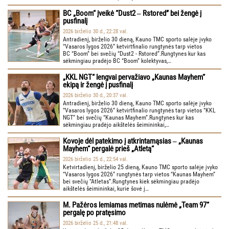
BC „Boom“ įveikė “Dust2 ‒ Rstored” bei žengė į
pusfinalį
2026 birželio 30 d., 22:28 val.
Antradienį, birželio 30 dieną, Kauno TMC sporto salėje įvyko
“Vasaros lygos 2026” ketvirtfinalio rungtynės tarp vietos
BC “Boom” bei svečių “Dust2 - Rstored”.Rungtynes kur kas
sėkmingiau pradėjo BC “Boom” kolektyvas,…
„KKL NGT“ lengvai pervažiavo „Kaunas Mayhem“
ekipą ir žengė į pusfinalį
2026 birželio 30 d., 20:37 val.
Antradienį, birželio 30 dieną, Kauno TMC sporto salėje įvyko
“Vasaros lygos 2026” ketvirtfinalio rungtynės tarp vietos “KKL
NGT” bei svečių “Kaunas Mayhem”.Rungtynes kur kas
sėkmingiau pradėjo aikštelės šeimininkai,…
Kovoje dėl patekimo į atkrintamąsias ‒ „Kaunas
Mayhem“ pergalė prieš „Atletą“
2026 birželio 25 d., 22:54 val.
Ketvirtadienį, birželio 25 dieną, Kauno TMC sporto salėje įvyko
“Vasaros lygos 2026” rungtynės tarp vietos “Kaunas Mayhem”
bei svečių “Atletas”.Rungtynes kiek sėkmingiau pradėjo
aikštelės šeimininkai, kurie šovė į…
M. Pažėros lemiamas metimas nulėmė „Team 97“
pergalę po pratęsimo
2026 birželio 25 d., 21:48 val.