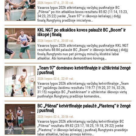
2026 liepos 07 d., 21:33 val.
Vasaros lygos 2026 atkrintamųjų varžybų pusfinalyje BC
„Pilėnai“ po itin atkaklios kovos rezultatu 85:82 (11:14, 15:23,
34:23, 25:22) įveikė „Team 97“ ir iškovojo kelialapį į didįjį
finalą.Rungtynių pradžioje iniciatyva…
KKL NGT po atkaklios kovos palaužė BC „Boom“ ir
iškopė į finalą
2026 liepos 07 d., 20:03 val.
Vasaros lygos 2026 atkrintamųjų varžybų pusfinalyje KKL NGT
rezultatu 88:84 palaužė BC „Boom“ ir iškovojo kelialapį į didįjį
finalą.Rungtynės nuo pat pirmųjų minučių klostėsi labai
atkakliai. Abi komandos demonstravo kovingą…
„Team 97“ dominavo ketvirtfinalyje ir užtikrintai žengė
į pusfinalį
2026 liepos 02 d., 22:41 val.
Vasaros lygos 2026 atkrintamųjų varžybų ketvirtfinalyje „Team
97“ įspūdingu žaidimu rezultatu 119:77 (19:20, 37:16, 32:26,
31:15) nugalėjo BC „Pasitikrinam“ ir užtikrintai iškovojo vietą
pusfinalyje.Rungtynių pradžioje komandos…
BC „Pilėnai“ ketvirtfinalyje palaužė „Plasteną“ ir žengė
į pusfinalį
2026 liepos 02 d., 20:56 val.
Vasaros lygos 2026 atkrintamųjų varžybų ketvirtfinalyje BC
„Pilėnai“ rezultatu 89:82 (23:17, 18:25, 19:18, 29:22) įveikė
„Plasteną“ ir iškovojo kelialapį į pusfinalį.Rungtynės prasidėjo
labai atkakliai, tačiau pirmojo kėlinio…