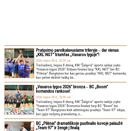
Pratęsimo pareikalavusiame trileryje ‒ dar vienas
„KKL NGT“ triumfas „Vasaros lygoje“!
2026 liepos 08 d., 22:09 val.
Trečiadienį, liepos 8 dieną, KM “Žalgiris” sporto salėje įvyko
“Vasaros lygos 2026” Didysis finalas tarp “KKL NGT” bei BC
“Pilėnai”.Rungtynes kur kas geriau pradėjo “KKL NGT” komanda,
kuri pelnė dešimt taškų be…
„Vasaros lygos 2026“ bronza ‒ BC „Boom“
komandos rankose!
2026 liepos 08 d., 20:09 val.
Trečiadienį, liepos 8 dieną, KM “Žalgiris” sporto salėje įvyko
“Vasaros lygos 2026” Bronzinis finalas tarp BC “Boom” bei
“Team 97”.Rungtynes kiek sėkmingiau pradėjo “Team 97” ekipa,
kuri įgijo nežymų pranašumą, o…
BC „Pilėnai“ dramatiškoje pusfinalio kovoje palaužė
„Team 97“ ir žengė į finalą