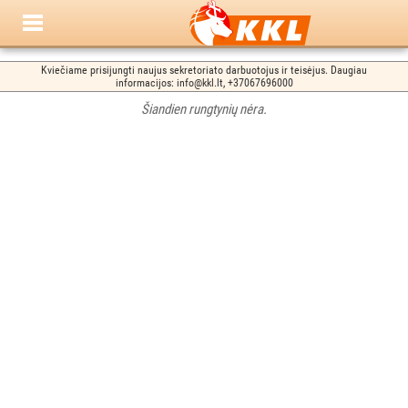
Kviečiame prisijungti naujus sekretoriato darbuotojus ir teisėjus. Daugiau
informacijos: info@kkl.lt, +37067696000
Šiandien rungtynių nėra.