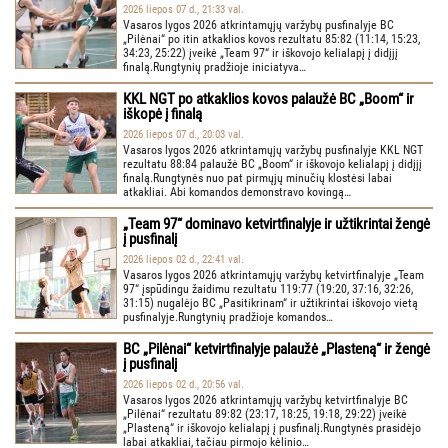
2026 liepos 07 d., 21:33 val.
Vasaros lygos 2026 atkrintamųjų varžybų pusfinalyje BC
„Pilėnai“ po itin atkaklios kovos rezultatu 85:82 (11:14, 15:23,
34:23, 25:22) įveikė „Team 97“ ir iškovojo kelialapį į didįjį
finalą.Rungtynių pradžioje iniciatyva…
KKL NGT po atkaklios kovos palaužė BC „Boom“ ir
iškopė į finalą
2026 liepos 07 d., 20:03 val.
Vasaros lygos 2026 atkrintamųjų varžybų pusfinalyje KKL NGT
rezultatu 88:84 palaužė BC „Boom“ ir iškovojo kelialapį į didįjį
finalą.Rungtynės nuo pat pirmųjų minučių klostėsi labai
atkakliai. Abi komandos demonstravo kovingą…
„Team 97“ dominavo ketvirtfinalyje ir užtikrintai žengė
į pusfinalį
2026 liepos 02 d., 22:41 val.
Vasaros lygos 2026 atkrintamųjų varžybų ketvirtfinalyje „Team
97“ įspūdingu žaidimu rezultatu 119:77 (19:20, 37:16, 32:26,
31:15) nugalėjo BC „Pasitikrinam“ ir užtikrintai iškovojo vietą
pusfinalyje.Rungtynių pradžioje komandos…
BC „Pilėnai“ ketvirtfinalyje palaužė „Plasteną“ ir žengė
į pusfinalį
2026 liepos 02 d., 20:56 val.
Vasaros lygos 2026 atkrintamųjų varžybų ketvirtfinalyje BC
„Pilėnai“ rezultatu 89:82 (23:17, 18:25, 19:18, 29:22) įveikė
„Plasteną“ ir iškovojo kelialapį į pusfinalį.Rungtynės prasidėjo
labai atkakliai, tačiau pirmojo kėlinio…