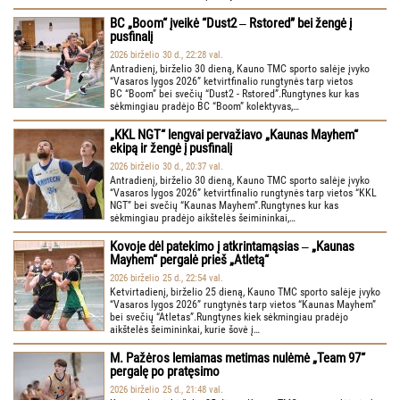
BC „Boom“ įveikė “Dust2 ‒ Rstored” bei žengė į
pusfinalį
2026 birželio 30 d., 22:28 val.
Antradienį, birželio 30 dieną, Kauno TMC sporto salėje įvyko
“Vasaros lygos 2026” ketvirtfinalio rungtynės tarp vietos
BC “Boom” bei svečių “Dust2 - Rstored”.Rungtynes kur kas
sėkmingiau pradėjo BC “Boom” kolektyvas,…
„KKL NGT“ lengvai pervažiavo „Kaunas Mayhem“
ekipą ir žengė į pusfinalį
2026 birželio 30 d., 20:37 val.
Antradienį, birželio 30 dieną, Kauno TMC sporto salėje įvyko
“Vasaros lygos 2026” ketvirtfinalio rungtynės tarp vietos “KKL
NGT” bei svečių “Kaunas Mayhem”.Rungtynes kur kas
sėkmingiau pradėjo aikštelės šeimininkai,…
Kovoje dėl patekimo į atkrintamąsias ‒ „Kaunas
Mayhem“ pergalė prieš „Atletą“
2026 birželio 25 d., 22:54 val.
Ketvirtadienį, birželio 25 dieną, Kauno TMC sporto salėje įvyko
“Vasaros lygos 2026” rungtynės tarp vietos “Kaunas Mayhem”
bei svečių “Atletas”.Rungtynes kiek sėkmingiau pradėjo
aikštelės šeimininkai, kurie šovė į…
M. Pažėros lemiamas metimas nulėmė „Team 97“
pergalę po pratęsimo
2026 birželio 25 d., 21:48 val.