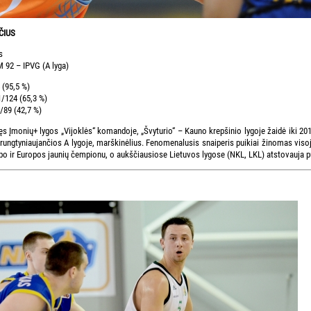
ČIUS
s
92 – IPVG (A lyga)
 (95,5 %)
1/124 (65,3 %)
/89 (42,7 %)
s Įmonių+ lygos „Vijoklės“ komandoje, „Švyturio“ – Kauno krepšinio lygoje žaidė iki 201
rungtyniaujančios A lygoje, marškinėlius. Fenomenalusis snaiperis puikiai žinomas visoje
apo ir Europos jaunių čempionu, o aukščiausiose Lietuvos lygose (NKL, LKL) atstovauja