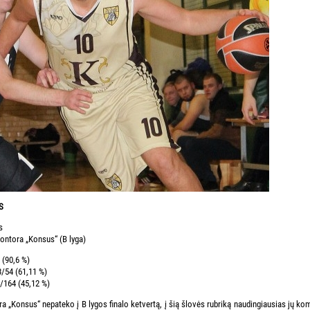
S
s
ntora „Konsus“ (B lyga)
 (90,6 %)
3/54 (61,11 %)
4/164 (45,12 %)
 „Konsus“ nepateko į B lygos finalo ketvertą, į šią šlovės rubriką naudingiausias jų ko