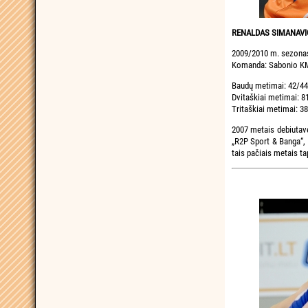
RENALDAS SIMANAVI
2009/2010 m. sezona
Komanda: Sabonio KM 
Baudų metimai: 42/44
Dvitaškiai metimai: 8
Tritaškiai metimai: 38
2007 metais debiutavę
„R2P Sport & Banga“, 
tais pačiais metais t