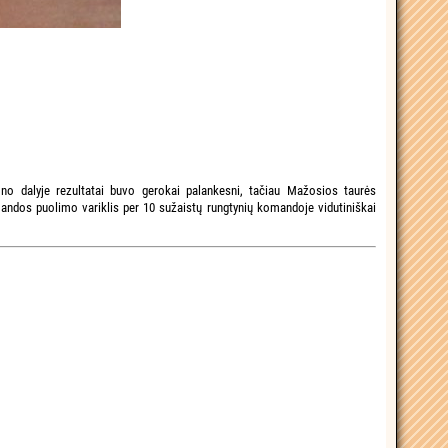
no dalyje rezultatai buvo gerokai palankesni, tačiau Mažosios taurės
omandos puolimo variklis per 10 sužaistų rungtynių komandoje vidutiniškai