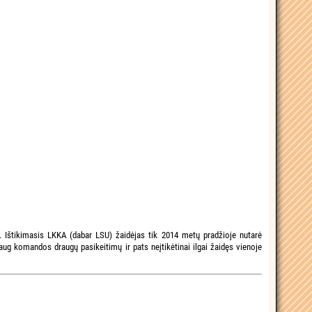
. Ištikimasis LKKA (dabar LSU) žaidėjas tik 2014 metų pradžioje nutarė
ug komandos draugų pasikeitimų ir pats neįtikėtinai ilgai žaidęs vienoje