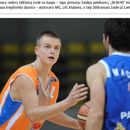
savo rankos taiklumą įrodė su kaupu – tapo pirmuoju žaidėju patekusiu į „50-40-90“ klub
laus krepšininko duonos – atstovavo NKL, LKL klubams, o taip 2006-aisiais žaidė už Liet