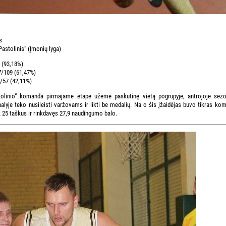
s
astolinis“ (Įmonių lyga)
 (93,18%)
7/109 (61,47%)
4/57 (42,11%)
tolinio“ komanda pirmajame etape užėmė paskutinę vietą pogrupyje, antrojoje sezo
inalyje teko nusileisti varžovams ir likti be medalių. Na o šis įžaidėjas buvo tikras k
25 taškus ir rinkdavęs 27,9 naudingumo balo.