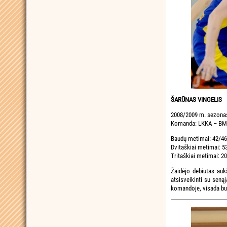
ŠARŪNAS VINGELIS
2008/2009 m. sezona
Komanda: LKKA – BMS
Baudų metimai: 42/46
Dvitaškiai metimai: 5
Tritaškiai metimai: 20
Žaidėjo debiutas auk
atsisveikinti su seną
komandoje, visada buvo