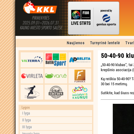
Naujienos
Turnyrinė lentelė
Tvar
50-40-90 kl
„50-40-90 klubas“, tai
krepšinio asociacija (
Ką reiškia 50-40-90? T
30 bei 15 metimų.
Sutikite, kad šiuos re
Lygos
I lyga
II lyga
III lyga
Įmonių lyga