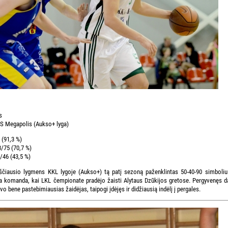
s
 Megapolis (Aukso+ lyga)
 (91,3 %)
3/75 (70,7 %)
/46 (43,5 %)
ščiausio lygmens KKL lygoje (Aukso+) tą patį sezoną paženklintas 50-40-90 simboliu
ja komanda, kai LKL čempionate pradėjo žaisti Alytaus Dzūkijos gretose. Pergyvenęs da
 bene pastebimiausias žaidėjas, taipogi įdėjęs ir didžiausią indėlį į pergales.