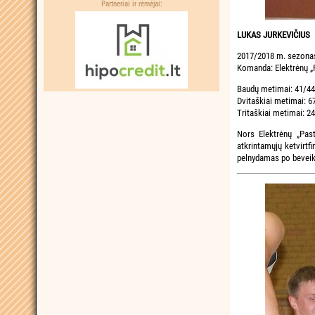
Partneriai ir rėmėjai:
LUKAS JURKEVIČIUS
2017/2018 m. sezona
Komanda: Elektrėnų „P
Baudų metimai: 41/44
Dvitaškiai metimai: 6
Tritaškiai metimai: 2
Nors Elektrėnų „Pas
atkrintamųjų ketvirtf
pelnydamas po beveik 