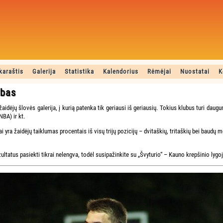
karaštis
Galerija
Statistika
Kalendorius
Rėmėjai
Nuostatai
K
ubas
 žaidėjų šlovės galerija, į kurią patenka tik geriausi iš geriausių. Tokius klubus turi dau
NBA) ir kt.
ai yra žaidėjų taiklumas procentais iš visų trijų pozicijų – dvitaškių, tritaškių bei baudų
zultatus pasiekti tikrai nelengva, todėl susipažinkite su „Švyturio“ – Kauno krepšinio lygoj