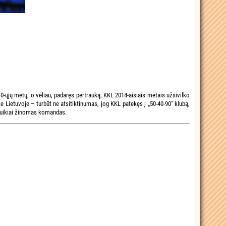
0-ųjų metų, o vėliau, padaręs pertrauką, KKL 2014-aisiais metais užsivilko
 Lietuvoje – turbūt ne atsitiktinumas, jog KKL patekęs į „50-40-90“ klubą,
 puikiai žinomas komandas.