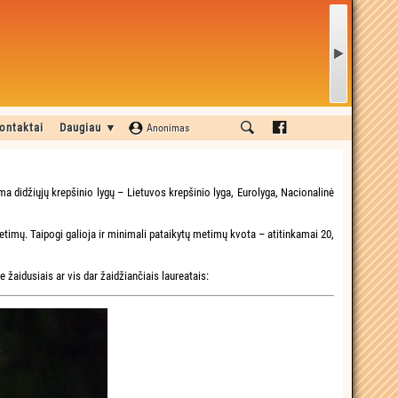
ontaktai
Daugiau ▼
Anonimas
guma didžiųjų krepšinio lygų – Lietuvos krepšinio lyga, Eurolyga, Nacionalinė
 metimų. Taipogi galioja ir minimali pataikytų metimų kvota – atitinkamai 20,
e žaidusiais ar vis dar žaidžiančiais laureatais: