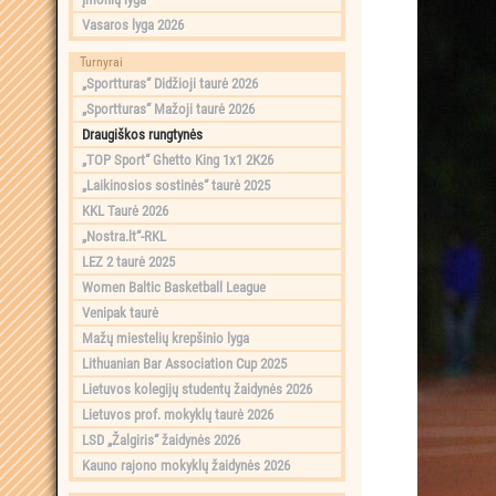
Vasaros lyga 2026
Turnyrai
„Sportturas“ Didžioji taurė 2026
„Sportturas“ Mažoji taurė 2026
Draugiškos rungtynės
„TOP Sport“ Ghetto King 1x1 2K26
„Laikinosios sostinės“ taurė 2025
KKL Taurė 2026
„Nostra.lt“-RKL
LEZ 2 taurė 2025
Women Baltic Basketball League
Venipak taurė
Mažų miestelių krepšinio lyga
Lithuanian Bar Association Cup 2025
Lietuvos kolegijų studentų žaidynės 2026
Lietuvos prof. mokyklų taurė 2026
LSD „Žalgiris“ žaidynės 2026
Kauno rajono mokyklų žaidynės 2026