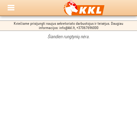
Kviečiame prisijungti naujus sekretoriato darbuotojus ir teisėjus. Daugiau
informacijos: info@kkl.lt, +37067696000
Šiandien rungtynių nėra.