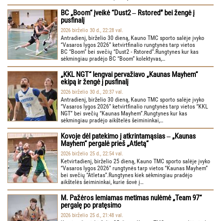
BC „Boom“ įveikė “Dust2 ‒ Rstored” bei žengė į
pusfinalį
2026 birželio 30 d., 22:28 val.
Antradienį, birželio 30 dieną, Kauno TMC sporto salėje įvyko
“Vasaros lygos 2026” ketvirtfinalio rungtynės tarp vietos
BC “Boom” bei svečių “Dust2 - Rstored”.Rungtynes kur kas
sėkmingiau pradėjo BC “Boom” kolektyvas,…
„KKL NGT“ lengvai pervažiavo „Kaunas Mayhem“
ekipą ir žengė į pusfinalį
2026 birželio 30 d., 20:37 val.
Antradienį, birželio 30 dieną, Kauno TMC sporto salėje įvyko
“Vasaros lygos 2026” ketvirtfinalio rungtynės tarp vietos “KKL
NGT” bei svečių “Kaunas Mayhem”.Rungtynes kur kas
sėkmingiau pradėjo aikštelės šeimininkai,…
Kovoje dėl patekimo į atkrintamąsias ‒ „Kaunas
Mayhem“ pergalė prieš „Atletą“
2026 birželio 25 d., 22:54 val.
Ketvirtadienį, birželio 25 dieną, Kauno TMC sporto salėje įvyko
“Vasaros lygos 2026” rungtynės tarp vietos “Kaunas Mayhem”
bei svečių “Atletas”.Rungtynes kiek sėkmingiau pradėjo
aikštelės šeimininkai, kurie šovė į…
M. Pažėros lemiamas metimas nulėmė „Team 97“
pergalę po pratęsimo
2026 birželio 25 d., 21:48 val.