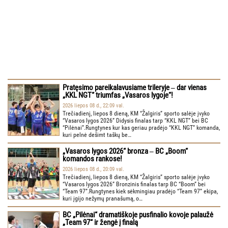
Pratęsimo pareikalavusiame trileryje ‒ dar vienas
„KKL NGT“ triumfas „Vasaros lygoje“!
2026 liepos 08 d., 22:09 val.
Trečiadienį, liepos 8 dieną, KM “Žalgiris” sporto salėje įvyko
“Vasaros lygos 2026” Didysis finalas tarp “KKL NGT” bei BC
“Pilėnai”.Rungtynes kur kas geriau pradėjo “KKL NGT” komanda,
kuri pelnė dešimt taškų be…
„Vasaros lygos 2026“ bronza ‒ BC „Boom“
komandos rankose!
2026 liepos 08 d., 20:09 val.
Trečiadienį, liepos 8 dieną, KM “Žalgiris” sporto salėje įvyko
“Vasaros lygos 2026” Bronzinis finalas tarp BC “Boom” bei
“Team 97”.Rungtynes kiek sėkmingiau pradėjo “Team 97” ekipa,
kuri įgijo nežymų pranašumą, o…
BC „Pilėnai“ dramatiškoje pusfinalio kovoje palaužė
„Team 97“ ir žengė į finalą