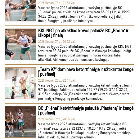
2026 liepos 07 d., 21:33 val.
Vasaros lygos 2026 atkrintamųjų varžybų pusfinalyje BC
„Pilėnai“ po itin atkaklios kovos rezultatu 85:82 (11:14, 15:23,
34:23, 25:22) įveikė „Team 97“ ir iškovojo kelialapį į didįjį
finalą.Rungtynių pradžioje iniciatyva…
KKL NGT po atkaklios kovos palaužė BC „Boom“ ir
iškopė į finalą
2026 liepos 07 d., 20:03 val.
Vasaros lygos 2026 atkrintamųjų varžybų pusfinalyje KKL NGT
rezultatu 88:84 palaužė BC „Boom“ ir iškovojo kelialapį į didįjį
finalą.Rungtynės nuo pat pirmųjų minučių klostėsi labai
atkakliai. Abi komandos demonstravo kovingą…
„Team 97“ dominavo ketvirtfinalyje ir užtikrintai žengė
į pusfinalį
2026 liepos 02 d., 22:41 val.
Vasaros lygos 2026 atkrintamųjų varžybų ketvirtfinalyje „Team
97“ įspūdingu žaidimu rezultatu 119:77 (19:20, 37:16, 32:26,
31:15) nugalėjo BC „Pasitikrinam“ ir užtikrintai iškovojo vietą
pusfinalyje.Rungtynių pradžioje komandos…
BC „Pilėnai“ ketvirtfinalyje palaužė „Plasteną“ ir žengė
į pusfinalį
2026 liepos 02 d., 20:56 val.
Vasaros lygos 2026 atkrintamųjų varžybų ketvirtfinalyje BC
„Pilėnai“ rezultatu 89:82 (23:17, 18:25, 19:18, 29:22) įveikė
„Plasteną“ ir iškovojo kelialapį į pusfinalį.Rungtynės prasidėjo
labai atkakliai, tačiau pirmojo kėlinio…