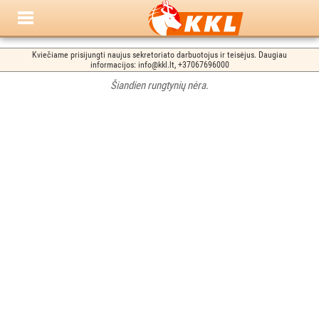
Kviečiame prisijungti naujus sekretoriato darbuotojus ir teisėjus. Daugiau
informacijos: info@kkl.lt, +37067696000
Šiandien rungtynių nėra.