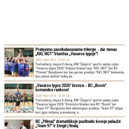
Pratęsimo pareikalavusiame trileryje ‒ dar vienas
„KKL NGT“ triumfas „Vasaros lygoje“!
2026 liepos 08 d., 22:09 val.
Trečiadienį, liepos 8 dieną, KM “Žalgiris” sporto salėje įvyko
“Vasaros lygos 2026” Didysis finalas tarp “KKL NGT” bei BC
“Pilėnai”.Rungtynes kur kas geriau pradėjo “KKL NGT” komanda,
kuri pelnė dešimt taškų be…
„Vasaros lygos 2026“ bronza ‒ BC „Boom“
komandos rankose!
2026 liepos 08 d., 20:09 val.
Trečiadienį, liepos 8 dieną, KM “Žalgiris” sporto salėje įvyko
“Vasaros lygos 2026” Bronzinis finalas tarp BC “Boom” bei
“Team 97”.Rungtynes kiek sėkmingiau pradėjo “Team 97” ekipa,
kuri įgijo nežymų pranašumą, o…
BC „Pilėnai“ dramatiškoje pusfinalio kovoje palaužė
„Team 97“ ir žengė į finalą