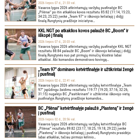
2026 liepos 07 d., 21:33 val.
Vasaros lygos 2026 atkrintamųjų varžybų pusfinalyje BC
„Pilėnai“ po itin atkaklios kovos rezultatu 85:82 (11:14, 15:23,
34:23, 25:22) įveikė „Team 97“ ir iškovojo kelialapį į didįjį
finalą.Rungtynių pradžioje iniciatyva…
KKL NGT po atkaklios kovos palaužė BC „Boom“ ir
iškopė į finalą
2026 liepos 07 d., 20:03 val.
Vasaros lygos 2026 atkrintamųjų varžybų pusfinalyje KKL NGT
rezultatu 88:84 palaužė BC „Boom“ ir iškovojo kelialapį į didįjį
finalą.Rungtynės nuo pat pirmųjų minučių klostėsi labai
atkakliai. Abi komandos demonstravo kovingą…
„Team 97“ dominavo ketvirtfinalyje ir užtikrintai žengė
į pusfinalį
2026 liepos 02 d., 22:41 val.
Vasaros lygos 2026 atkrintamųjų varžybų ketvirtfinalyje „Team
97“ įspūdingu žaidimu rezultatu 119:77 (19:20, 37:16, 32:26,
31:15) nugalėjo BC „Pasitikrinam“ ir užtikrintai iškovojo vietą
pusfinalyje.Rungtynių pradžioje komandos…
BC „Pilėnai“ ketvirtfinalyje palaužė „Plasteną“ ir žengė
į pusfinalį
2026 liepos 02 d., 20:56 val.
Vasaros lygos 2026 atkrintamųjų varžybų ketvirtfinalyje BC
„Pilėnai“ rezultatu 89:82 (23:17, 18:25, 19:18, 29:22) įveikė
„Plasteną“ ir iškovojo kelialapį į pusfinalį.Rungtynės prasidėjo
labai atkakliai, tačiau pirmojo kėlinio…