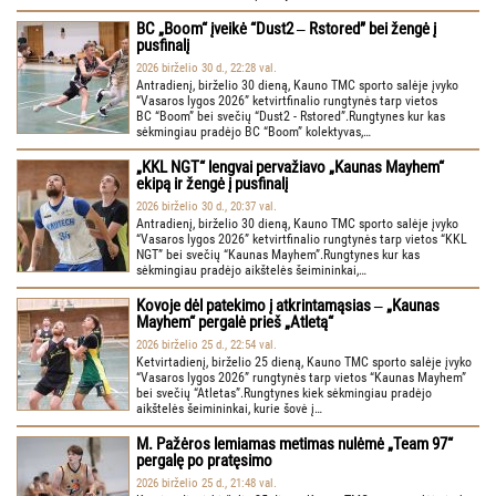
BC „Boom“ įveikė “Dust2 ‒ Rstored” bei žengė į
pusfinalį
2026 birželio 30 d., 22:28 val.
Antradienį, birželio 30 dieną, Kauno TMC sporto salėje įvyko
“Vasaros lygos 2026” ketvirtfinalio rungtynės tarp vietos
BC “Boom” bei svečių “Dust2 - Rstored”.Rungtynes kur kas
sėkmingiau pradėjo BC “Boom” kolektyvas,…
„KKL NGT“ lengvai pervažiavo „Kaunas Mayhem“
ekipą ir žengė į pusfinalį
2026 birželio 30 d., 20:37 val.
Antradienį, birželio 30 dieną, Kauno TMC sporto salėje įvyko
“Vasaros lygos 2026” ketvirtfinalio rungtynės tarp vietos “KKL
NGT” bei svečių “Kaunas Mayhem”.Rungtynes kur kas
sėkmingiau pradėjo aikštelės šeimininkai,…
Kovoje dėl patekimo į atkrintamąsias ‒ „Kaunas
Mayhem“ pergalė prieš „Atletą“
2026 birželio 25 d., 22:54 val.
Ketvirtadienį, birželio 25 dieną, Kauno TMC sporto salėje įvyko
“Vasaros lygos 2026” rungtynės tarp vietos “Kaunas Mayhem”
bei svečių “Atletas”.Rungtynes kiek sėkmingiau pradėjo
aikštelės šeimininkai, kurie šovė į…
M. Pažėros lemiamas metimas nulėmė „Team 97“
pergalę po pratęsimo
2026 birželio 25 d., 21:48 val.