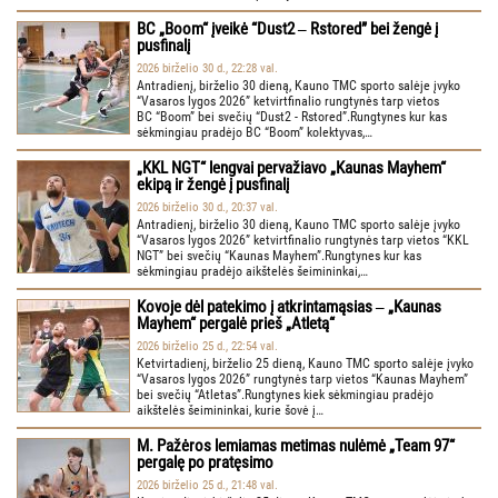
BC „Boom“ įveikė “Dust2 ‒ Rstored” bei žengė į
pusfinalį
2026 birželio 30 d., 22:28 val.
Antradienį, birželio 30 dieną, Kauno TMC sporto salėje įvyko
“Vasaros lygos 2026” ketvirtfinalio rungtynės tarp vietos
BC “Boom” bei svečių “Dust2 - Rstored”.Rungtynes kur kas
sėkmingiau pradėjo BC “Boom” kolektyvas,…
„KKL NGT“ lengvai pervažiavo „Kaunas Mayhem“
ekipą ir žengė į pusfinalį
2026 birželio 30 d., 20:37 val.
Antradienį, birželio 30 dieną, Kauno TMC sporto salėje įvyko
“Vasaros lygos 2026” ketvirtfinalio rungtynės tarp vietos “KKL
NGT” bei svečių “Kaunas Mayhem”.Rungtynes kur kas
sėkmingiau pradėjo aikštelės šeimininkai,…
Kovoje dėl patekimo į atkrintamąsias ‒ „Kaunas
Mayhem“ pergalė prieš „Atletą“
2026 birželio 25 d., 22:54 val.
Ketvirtadienį, birželio 25 dieną, Kauno TMC sporto salėje įvyko
“Vasaros lygos 2026” rungtynės tarp vietos “Kaunas Mayhem”
bei svečių “Atletas”.Rungtynes kiek sėkmingiau pradėjo
aikštelės šeimininkai, kurie šovė į…
M. Pažėros lemiamas metimas nulėmė „Team 97“
pergalę po pratęsimo
2026 birželio 25 d., 21:48 val.