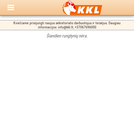
Kviečiame prisijungti naujus sekretoriato darbuotojus ir teisėjus. Daugiau
informacijos: info@kkl.lt, +37067696000
Šiandien rungtynių nėra.