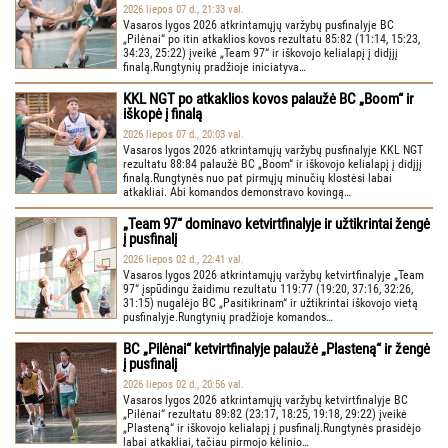
2026 liepos 07 d., 21:33 val.
Vasaros lygos 2026 atkrintamųjų varžybų pusfinalyje BC
„Pilėnai“ po itin atkaklios kovos rezultatu 85:82 (11:14, 15:23,
34:23, 25:22) įveikė „Team 97“ ir iškovojo kelialapį į didįjį
finalą.Rungtynių pradžioje iniciatyva…
KKL NGT po atkaklios kovos palaužė BC „Boom“ ir
iškopė į finalą
2026 liepos 07 d., 20:03 val.
Vasaros lygos 2026 atkrintamųjų varžybų pusfinalyje KKL NGT
rezultatu 88:84 palaužė BC „Boom“ ir iškovojo kelialapį į didįjį
finalą.Rungtynės nuo pat pirmųjų minučių klostėsi labai
atkakliai. Abi komandos demonstravo kovingą…
„Team 97“ dominavo ketvirtfinalyje ir užtikrintai žengė
į pusfinalį
2026 liepos 02 d., 22:41 val.
Vasaros lygos 2026 atkrintamųjų varžybų ketvirtfinalyje „Team
97“ įspūdingu žaidimu rezultatu 119:77 (19:20, 37:16, 32:26,
31:15) nugalėjo BC „Pasitikrinam“ ir užtikrintai iškovojo vietą
pusfinalyje.Rungtynių pradžioje komandos…
BC „Pilėnai“ ketvirtfinalyje palaužė „Plasteną“ ir žengė
į pusfinalį
2026 liepos 02 d., 20:56 val.
Vasaros lygos 2026 atkrintamųjų varžybų ketvirtfinalyje BC
„Pilėnai“ rezultatu 89:82 (23:17, 18:25, 19:18, 29:22) įveikė
„Plasteną“ ir iškovojo kelialapį į pusfinalį.Rungtynės prasidėjo
labai atkakliai, tačiau pirmojo kėlinio…