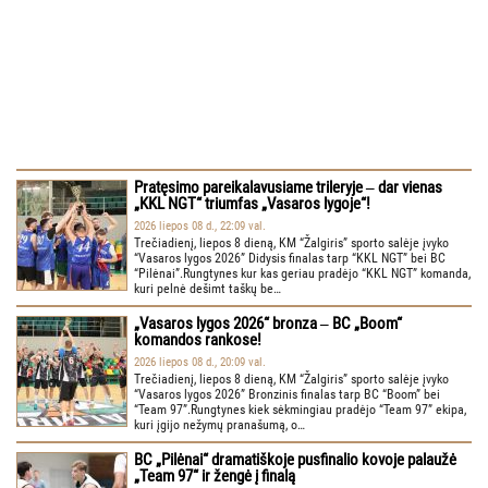
Pratęsimo pareikalavusiame trileryje ‒ dar vienas
„KKL NGT“ triumfas „Vasaros lygoje“!
2026 liepos 08 d., 22:09 val.
Trečiadienį, liepos 8 dieną, KM “Žalgiris” sporto salėje įvyko
“Vasaros lygos 2026” Didysis finalas tarp “KKL NGT” bei BC
“Pilėnai”.Rungtynes kur kas geriau pradėjo “KKL NGT” komanda,
kuri pelnė dešimt taškų be…
„Vasaros lygos 2026“ bronza ‒ BC „Boom“
komandos rankose!
2026 liepos 08 d., 20:09 val.
Trečiadienį, liepos 8 dieną, KM “Žalgiris” sporto salėje įvyko
“Vasaros lygos 2026” Bronzinis finalas tarp BC “Boom” bei
“Team 97”.Rungtynes kiek sėkmingiau pradėjo “Team 97” ekipa,
kuri įgijo nežymų pranašumą, o…
BC „Pilėnai“ dramatiškoje pusfinalio kovoje palaužė
„Team 97“ ir žengė į finalą