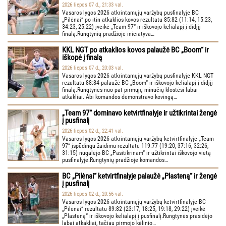
2026 liepos 07 d., 21:33 val.
Vasaros lygos 2026 atkrintamųjų varžybų pusfinalyje BC
„Pilėnai“ po itin atkaklios kovos rezultatu 85:82 (11:14, 15:23,
34:23, 25:22) įveikė „Team 97“ ir iškovojo kelialapį į didįjį
finalą.Rungtynių pradžioje iniciatyva…
KKL NGT po atkaklios kovos palaužė BC „Boom“ ir
iškopė į finalą
2026 liepos 07 d., 20:03 val.
Vasaros lygos 2026 atkrintamųjų varžybų pusfinalyje KKL NGT
rezultatu 88:84 palaužė BC „Boom“ ir iškovojo kelialapį į didįjį
finalą.Rungtynės nuo pat pirmųjų minučių klostėsi labai
atkakliai. Abi komandos demonstravo kovingą…
„Team 97“ dominavo ketvirtfinalyje ir užtikrintai žengė
į pusfinalį
2026 liepos 02 d., 22:41 val.
Vasaros lygos 2026 atkrintamųjų varžybų ketvirtfinalyje „Team
97“ įspūdingu žaidimu rezultatu 119:77 (19:20, 37:16, 32:26,
31:15) nugalėjo BC „Pasitikrinam“ ir užtikrintai iškovojo vietą
pusfinalyje.Rungtynių pradžioje komandos…
BC „Pilėnai“ ketvirtfinalyje palaužė „Plasteną“ ir žengė
į pusfinalį
2026 liepos 02 d., 20:56 val.
Vasaros lygos 2026 atkrintamųjų varžybų ketvirtfinalyje BC
„Pilėnai“ rezultatu 89:82 (23:17, 18:25, 19:18, 29:22) įveikė
„Plasteną“ ir iškovojo kelialapį į pusfinalį.Rungtynės prasidėjo
labai atkakliai, tačiau pirmojo kėlinio…