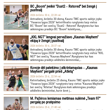
BC „Boom“ įveikė “Dust2 ‒ Rstored” bei žengė į
pusfinalį
2026 birželio 30 d., 22:28 val.
Antradienį, birželio 30 dieną, Kauno TMC sporto salėje įvyko
“Vasaros lygos 2026” ketvirtfinalio rungtynės tarp vietos
BC “Boom” bei svečių “Dust2 - Rstored”.Rungtynes kur kas
sėkmingiau pradėjo BC “Boom” kolektyvas,…
„KKL NGT“ lengvai pervažiavo „Kaunas Mayhem“
ekipą ir žengė į pusfinalį
2026 birželio 30 d., 20:37 val.
Antradienį, birželio 30 dieną, Kauno TMC sporto salėje įvyko
“Vasaros lygos 2026” ketvirtfinalio rungtynės tarp vietos “KKL
NGT” bei svečių “Kaunas Mayhem”.Rungtynes kur kas
sėkmingiau pradėjo aikštelės šeimininkai,…
Kovoje dėl patekimo į atkrintamąsias ‒ „Kaunas
Mayhem“ pergalė prieš „Atletą“
2026 birželio 25 d., 22:54 val.
Ketvirtadienį, birželio 25 dieną, Kauno TMC sporto salėje įvyko
“Vasaros lygos 2026” rungtynės tarp vietos “Kaunas Mayhem”
bei svečių “Atletas”.Rungtynes kiek sėkmingiau pradėjo
aikštelės šeimininkai, kurie šovė į…
M. Pažėros lemiamas metimas nulėmė „Team 97“
pergalę po pratęsimo
2026 birželio 25 d., 21:48 val.