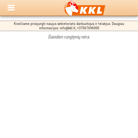
Kviečiame prisijungti naujus sekretoriato darbuotojus ir teisėjus. Daugiau
informacijos: info@kkl.lt, +37067696000
Šiandien rungtynių nėra.