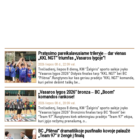
Pratęsimo pareikalavusiame trileryje ‒ dar vienas
„KKL NGT“ triumfas „Vasaros lygoje“!
2026 liepos 08 d., 22:09 val.
Trečiadienį, liepos 8 dieną, KM “Žalgiris” sporto salėje įvyko
“Vasaros lygos 2026” Didysis finalas tarp “KKL NGT” bei BC
“Pilėnai”.Rungtynes kur kas geriau pradėjo “KKL NGT” komanda,
kuri pelnė dešimt taškų be…
„Vasaros lygos 2026“ bronza ‒ BC „Boom“
komandos rankose!
2026 liepos 08 d., 20:09 val.
Trečiadienį, liepos 8 dieną, KM “Žalgiris” sporto salėje įvyko
“Vasaros lygos 2026” Bronzinis finalas tarp BC “Boom” bei
“Team 97”.Rungtynes kiek sėkmingiau pradėjo “Team 97” ekipa,
kuri įgijo nežymų pranašumą, o…
BC „Pilėnai“ dramatiškoje pusfinalio kovoje palaužė
„Team 97“ ir žengė į finalą