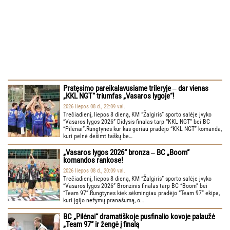
Pratęsimo pareikalavusiame trileryje ‒ dar vienas
„KKL NGT“ triumfas „Vasaros lygoje“!
2026 liepos 08 d., 22:09 val.
Trečiadienį, liepos 8 dieną, KM “Žalgiris” sporto salėje įvyko
“Vasaros lygos 2026” Didysis finalas tarp “KKL NGT” bei BC
“Pilėnai”.Rungtynes kur kas geriau pradėjo “KKL NGT” komanda,
kuri pelnė dešimt taškų be…
„Vasaros lygos 2026“ bronza ‒ BC „Boom“
komandos rankose!
2026 liepos 08 d., 20:09 val.
Trečiadienį, liepos 8 dieną, KM “Žalgiris” sporto salėje įvyko
“Vasaros lygos 2026” Bronzinis finalas tarp BC “Boom” bei
“Team 97”.Rungtynes kiek sėkmingiau pradėjo “Team 97” ekipa,
kuri įgijo nežymų pranašumą, o…
BC „Pilėnai“ dramatiškoje pusfinalio kovoje palaužė
„Team 97“ ir žengė į finalą