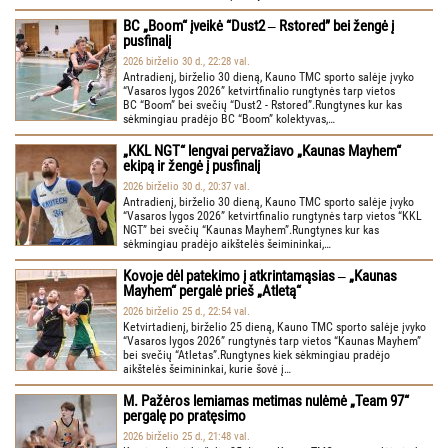
BC „Boom“ įveikė “Dust2 ‒ Rstored” bei žengė į
pusfinalį
2026 birželio 30 d., 22:28 val.
Antradienį, birželio 30 dieną, Kauno TMC sporto salėje įvyko
“Vasaros lygos 2026” ketvirtfinalio rungtynės tarp vietos
BC “Boom” bei svečių “Dust2 - Rstored”.Rungtynes kur kas
sėkmingiau pradėjo BC “Boom” kolektyvas,…
„KKL NGT“ lengvai pervažiavo „Kaunas Mayhem“
ekipą ir žengė į pusfinalį
2026 birželio 30 d., 20:37 val.
Antradienį, birželio 30 dieną, Kauno TMC sporto salėje įvyko
“Vasaros lygos 2026” ketvirtfinalio rungtynės tarp vietos “KKL
NGT” bei svečių “Kaunas Mayhem”.Rungtynes kur kas
sėkmingiau pradėjo aikštelės šeimininkai,…
Kovoje dėl patekimo į atkrintamąsias ‒ „Kaunas
Mayhem“ pergalė prieš „Atletą“
2026 birželio 25 d., 22:54 val.
Ketvirtadienį, birželio 25 dieną, Kauno TMC sporto salėje įvyko
“Vasaros lygos 2026” rungtynės tarp vietos “Kaunas Mayhem”
bei svečių “Atletas”.Rungtynes kiek sėkmingiau pradėjo
aikštelės šeimininkai, kurie šovė į…
M. Pažėros lemiamas metimas nulėmė „Team 97“
pergalę po pratęsimo
2026 birželio 25 d., 21:48 val.