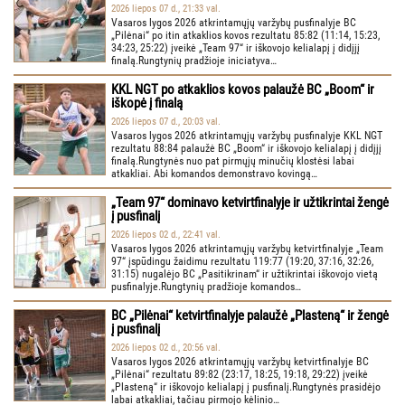
2026 liepos 07 d., 21:33 val.
Vasaros lygos 2026 atkrintamųjų varžybų pusfinalyje BC
„Pilėnai“ po itin atkaklios kovos rezultatu 85:82 (11:14, 15:23,
34:23, 25:22) įveikė „Team 97“ ir iškovojo kelialapį į didįjį
finalą.Rungtynių pradžioje iniciatyva…
KKL NGT po atkaklios kovos palaužė BC „Boom“ ir
iškopė į finalą
2026 liepos 07 d., 20:03 val.
Vasaros lygos 2026 atkrintamųjų varžybų pusfinalyje KKL NGT
rezultatu 88:84 palaužė BC „Boom“ ir iškovojo kelialapį į didįjį
finalą.Rungtynės nuo pat pirmųjų minučių klostėsi labai
atkakliai. Abi komandos demonstravo kovingą…
„Team 97“ dominavo ketvirtfinalyje ir užtikrintai žengė
į pusfinalį
2026 liepos 02 d., 22:41 val.
Vasaros lygos 2026 atkrintamųjų varžybų ketvirtfinalyje „Team
97“ įspūdingu žaidimu rezultatu 119:77 (19:20, 37:16, 32:26,
31:15) nugalėjo BC „Pasitikrinam“ ir užtikrintai iškovojo vietą
pusfinalyje.Rungtynių pradžioje komandos…
BC „Pilėnai“ ketvirtfinalyje palaužė „Plasteną“ ir žengė
į pusfinalį
2026 liepos 02 d., 20:56 val.
Vasaros lygos 2026 atkrintamųjų varžybų ketvirtfinalyje BC
„Pilėnai“ rezultatu 89:82 (23:17, 18:25, 19:18, 29:22) įveikė
„Plasteną“ ir iškovojo kelialapį į pusfinalį.Rungtynės prasidėjo
labai atkakliai, tačiau pirmojo kėlinio…