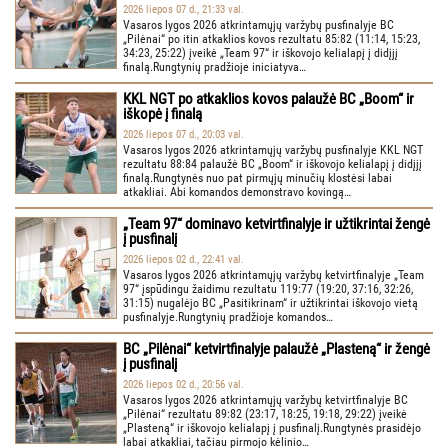
2026 liepos 07 d., 21:33 val.
Vasaros lygos 2026 atkrintamųjų varžybų pusfinalyje BC
„Pilėnai“ po itin atkaklios kovos rezultatu 85:82 (11:14, 15:23,
34:23, 25:22) įveikė „Team 97“ ir iškovojo kelialapį į didįjį
finalą.Rungtynių pradžioje iniciatyva…
KKL NGT po atkaklios kovos palaužė BC „Boom“ ir
iškopė į finalą
2026 liepos 07 d., 20:03 val.
Vasaros lygos 2026 atkrintamųjų varžybų pusfinalyje KKL NGT
rezultatu 88:84 palaužė BC „Boom“ ir iškovojo kelialapį į didįjį
finalą.Rungtynės nuo pat pirmųjų minučių klostėsi labai
atkakliai. Abi komandos demonstravo kovingą…
„Team 97“ dominavo ketvirtfinalyje ir užtikrintai žengė
į pusfinalį
2026 liepos 02 d., 22:41 val.
Vasaros lygos 2026 atkrintamųjų varžybų ketvirtfinalyje „Team
97“ įspūdingu žaidimu rezultatu 119:77 (19:20, 37:16, 32:26,
31:15) nugalėjo BC „Pasitikrinam“ ir užtikrintai iškovojo vietą
pusfinalyje.Rungtynių pradžioje komandos…
BC „Pilėnai“ ketvirtfinalyje palaužė „Plasteną“ ir žengė
į pusfinalį
2026 liepos 02 d., 20:56 val.
Vasaros lygos 2026 atkrintamųjų varžybų ketvirtfinalyje BC
„Pilėnai“ rezultatu 89:82 (23:17, 18:25, 19:18, 29:22) įveikė
„Plasteną“ ir iškovojo kelialapį į pusfinalį.Rungtynės prasidėjo
labai atkakliai, tačiau pirmojo kėlinio…