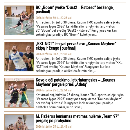
BC „Boom“ įveikė “Dust2 ‒ Rstored” bei žengė į
pusfinalį
2026 birželio 30 d., 22:28 val.
Antradienį, birželio 30 dieną, Kauno TMC sporto salėje įvyko
“Vasaros lygos 2026” ketvirtfinalio rungtynės tarp vietos
BC “Boom” bei svečių “Dust2 - Rstored”.Rungtynes kur kas
sėkmingiau pradėjo BC “Boom” kolektyvas,…
„KKL NGT“ lengvai pervažiavo „Kaunas Mayhem“
ekipą ir žengė į pusfinalį
2026 birželio 30 d., 20:37 val.
Antradienį, birželio 30 dieną, Kauno TMC sporto salėje įvyko
“Vasaros lygos 2026” ketvirtfinalio rungtynės tarp vietos “KKL
NGT” bei svečių “Kaunas Mayhem”.Rungtynes kur kas
sėkmingiau pradėjo aikštelės šeimininkai,…
Kovoje dėl patekimo į atkrintamąsias ‒ „Kaunas
Mayhem“ pergalė prieš „Atletą“
2026 birželio 25 d., 22:54 val.
Ketvirtadienį, birželio 25 dieną, Kauno TMC sporto salėje įvyko
“Vasaros lygos 2026” rungtynės tarp vietos “Kaunas Mayhem”
bei svečių “Atletas”.Rungtynes kiek sėkmingiau pradėjo
aikštelės šeimininkai, kurie šovė į…
M. Pažėros lemiamas metimas nulėmė „Team 97“
pergalę po pratęsimo
2026 birželio 25 d., 21:48 val.