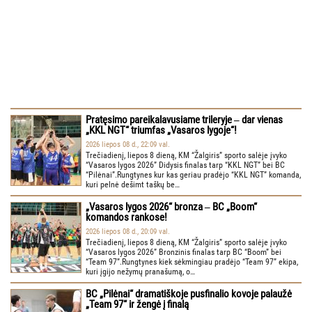
Pratęsimo pareikalavusiame trileryje ‒ dar vienas
„KKL NGT“ triumfas „Vasaros lygoje“!
2026 liepos 08 d., 22:09 val.
Trečiadienį, liepos 8 dieną, KM “Žalgiris” sporto salėje įvyko
“Vasaros lygos 2026” Didysis finalas tarp “KKL NGT” bei BC
“Pilėnai”.Rungtynes kur kas geriau pradėjo “KKL NGT” komanda,
kuri pelnė dešimt taškų be…
„Vasaros lygos 2026“ bronza ‒ BC „Boom“
komandos rankose!
2026 liepos 08 d., 20:09 val.
Trečiadienį, liepos 8 dieną, KM “Žalgiris” sporto salėje įvyko
“Vasaros lygos 2026” Bronzinis finalas tarp BC “Boom” bei
“Team 97”.Rungtynes kiek sėkmingiau pradėjo “Team 97” ekipa,
kuri įgijo nežymų pranašumą, o…
BC „Pilėnai“ dramatiškoje pusfinalio kovoje palaužė
„Team 97“ ir žengė į finalą