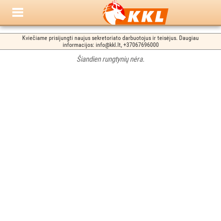
Kviečiame prisijungti naujus sekretoriato darbuotojus ir teisėjus. Daugiau
informacijos: info@kkl.lt, +37067696000
Šiandien rungtynių nėra.