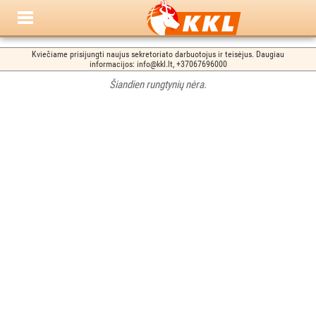
Kviečiame prisijungti naujus sekretoriato darbuotojus ir teisėjus. Daugiau
informacijos: info@kkl.lt, +37067696000
Šiandien rungtynių nėra.