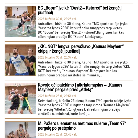
BC „Boom“ įveikė “Dust2 ‒ Rstored” bei žengė į
pusfinalį
2026 birželio 30 d., 22:28 val.
Antradienį, birželio 30 dieną, Kauno TMC sporto salėje įvyko
“Vasaros lygos 2026” ketvirtfinalio rungtynės tarp vietos
BC “Boom” bei svečių “Dust2 - Rstored”.Rungtynes kur kas
sėkmingiau pradėjo BC “Boom” kolektyvas,…
„KKL NGT“ lengvai pervažiavo „Kaunas Mayhem“
ekipą ir žengė į pusfinalį
2026 birželio 30 d., 20:37 val.
Antradienį, birželio 30 dieną, Kauno TMC sporto salėje įvyko
“Vasaros lygos 2026” ketvirtfinalio rungtynės tarp vietos “KKL
NGT” bei svečių “Kaunas Mayhem”.Rungtynes kur kas
sėkmingiau pradėjo aikštelės šeimininkai,…
Kovoje dėl patekimo į atkrintamąsias ‒ „Kaunas
Mayhem“ pergalė prieš „Atletą“
2026 birželio 25 d., 22:54 val.
Ketvirtadienį, birželio 25 dieną, Kauno TMC sporto salėje įvyko
“Vasaros lygos 2026” rungtynės tarp vietos “Kaunas Mayhem”
bei svečių “Atletas”.Rungtynes kiek sėkmingiau pradėjo
aikštelės šeimininkai, kurie šovė į…
M. Pažėros lemiamas metimas nulėmė „Team 97“
pergalę po pratęsimo
2026 birželio 25 d., 21:48 val.