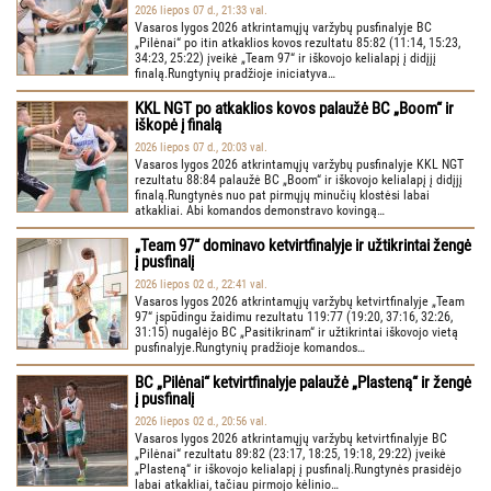
2026 liepos 07 d., 21:33 val.
Vasaros lygos 2026 atkrintamųjų varžybų pusfinalyje BC
„Pilėnai“ po itin atkaklios kovos rezultatu 85:82 (11:14, 15:23,
34:23, 25:22) įveikė „Team 97“ ir iškovojo kelialapį į didįjį
finalą.Rungtynių pradžioje iniciatyva…
KKL NGT po atkaklios kovos palaužė BC „Boom“ ir
iškopė į finalą
2026 liepos 07 d., 20:03 val.
Vasaros lygos 2026 atkrintamųjų varžybų pusfinalyje KKL NGT
rezultatu 88:84 palaužė BC „Boom“ ir iškovojo kelialapį į didįjį
finalą.Rungtynės nuo pat pirmųjų minučių klostėsi labai
atkakliai. Abi komandos demonstravo kovingą…
„Team 97“ dominavo ketvirtfinalyje ir užtikrintai žengė
į pusfinalį
2026 liepos 02 d., 22:41 val.
Vasaros lygos 2026 atkrintamųjų varžybų ketvirtfinalyje „Team
97“ įspūdingu žaidimu rezultatu 119:77 (19:20, 37:16, 32:26,
31:15) nugalėjo BC „Pasitikrinam“ ir užtikrintai iškovojo vietą
pusfinalyje.Rungtynių pradžioje komandos…
BC „Pilėnai“ ketvirtfinalyje palaužė „Plasteną“ ir žengė
į pusfinalį
2026 liepos 02 d., 20:56 val.
Vasaros lygos 2026 atkrintamųjų varžybų ketvirtfinalyje BC
„Pilėnai“ rezultatu 89:82 (23:17, 18:25, 19:18, 29:22) įveikė
„Plasteną“ ir iškovojo kelialapį į pusfinalį.Rungtynės prasidėjo
labai atkakliai, tačiau pirmojo kėlinio…