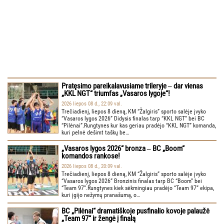
Pratęsimo pareikalavusiame trileryje ‒ dar vienas
„KKL NGT“ triumfas „Vasaros lygoje“!
2026 liepos 08 d., 22:09 val.
Trečiadienį, liepos 8 dieną, KM “Žalgiris” sporto salėje įvyko
“Vasaros lygos 2026” Didysis finalas tarp “KKL NGT” bei BC
“Pilėnai”.Rungtynes kur kas geriau pradėjo “KKL NGT” komanda,
kuri pelnė dešimt taškų be…
„Vasaros lygos 2026“ bronza ‒ BC „Boom“
komandos rankose!
2026 liepos 08 d., 20:09 val.
Trečiadienį, liepos 8 dieną, KM “Žalgiris” sporto salėje įvyko
“Vasaros lygos 2026” Bronzinis finalas tarp BC “Boom” bei
“Team 97”.Rungtynes kiek sėkmingiau pradėjo “Team 97” ekipa,
kuri įgijo nežymų pranašumą, o…
BC „Pilėnai“ dramatiškoje pusfinalio kovoje palaužė
„Team 97“ ir žengė į finalą