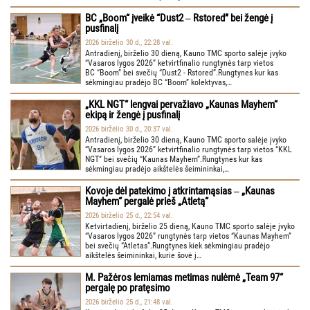
BC „Boom“ įveikė “Dust2 ‒ Rstored” bei žengė į
pusfinalį
2026 birželio 30 d., 22:28 val.
Antradienį, birželio 30 dieną, Kauno TMC sporto salėje įvyko
“Vasaros lygos 2026” ketvirtfinalio rungtynės tarp vietos
BC “Boom” bei svečių “Dust2 - Rstored”.Rungtynes kur kas
sėkmingiau pradėjo BC “Boom” kolektyvas,…
„KKL NGT“ lengvai pervažiavo „Kaunas Mayhem“
ekipą ir žengė į pusfinalį
2026 birželio 30 d., 20:37 val.
Antradienį, birželio 30 dieną, Kauno TMC sporto salėje įvyko
“Vasaros lygos 2026” ketvirtfinalio rungtynės tarp vietos “KKL
NGT” bei svečių “Kaunas Mayhem”.Rungtynes kur kas
sėkmingiau pradėjo aikštelės šeimininkai,…
Kovoje dėl patekimo į atkrintamąsias ‒ „Kaunas
Mayhem“ pergalė prieš „Atletą“
2026 birželio 25 d., 22:54 val.
Ketvirtadienį, birželio 25 dieną, Kauno TMC sporto salėje įvyko
“Vasaros lygos 2026” rungtynės tarp vietos “Kaunas Mayhem”
bei svečių “Atletas”.Rungtynes kiek sėkmingiau pradėjo
aikštelės šeimininkai, kurie šovė į…
M. Pažėros lemiamas metimas nulėmė „Team 97“
pergalę po pratęsimo
2026 birželio 25 d., 21:48 val.