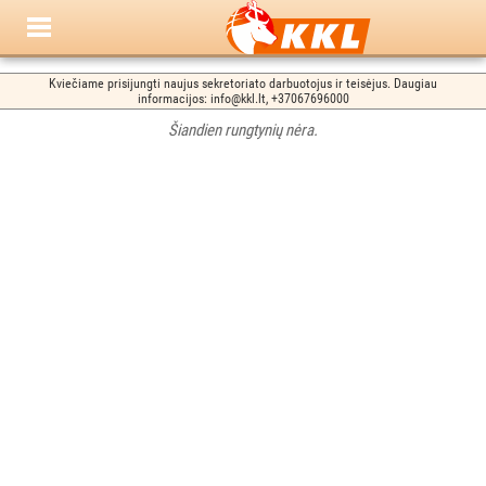
Kviečiame prisijungti naujus sekretoriato darbuotojus ir teisėjus. Daugiau
informacijos: info@kkl.lt, +37067696000
Šiandien rungtynių nėra.