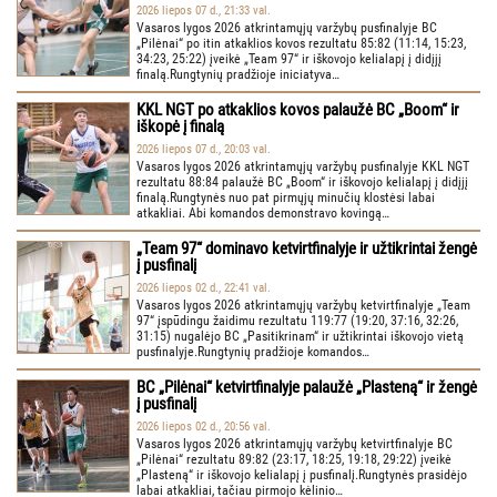
2026 liepos 07 d., 21:33 val.
Vasaros lygos 2026 atkrintamųjų varžybų pusfinalyje BC
„Pilėnai“ po itin atkaklios kovos rezultatu 85:82 (11:14, 15:23,
34:23, 25:22) įveikė „Team 97“ ir iškovojo kelialapį į didįjį
finalą.Rungtynių pradžioje iniciatyva…
KKL NGT po atkaklios kovos palaužė BC „Boom“ ir
iškopė į finalą
2026 liepos 07 d., 20:03 val.
Vasaros lygos 2026 atkrintamųjų varžybų pusfinalyje KKL NGT
rezultatu 88:84 palaužė BC „Boom“ ir iškovojo kelialapį į didįjį
finalą.Rungtynės nuo pat pirmųjų minučių klostėsi labai
atkakliai. Abi komandos demonstravo kovingą…
„Team 97“ dominavo ketvirtfinalyje ir užtikrintai žengė
į pusfinalį
2026 liepos 02 d., 22:41 val.
Vasaros lygos 2026 atkrintamųjų varžybų ketvirtfinalyje „Team
97“ įspūdingu žaidimu rezultatu 119:77 (19:20, 37:16, 32:26,
31:15) nugalėjo BC „Pasitikrinam“ ir užtikrintai iškovojo vietą
pusfinalyje.Rungtynių pradžioje komandos…
BC „Pilėnai“ ketvirtfinalyje palaužė „Plasteną“ ir žengė
į pusfinalį
2026 liepos 02 d., 20:56 val.
Vasaros lygos 2026 atkrintamųjų varžybų ketvirtfinalyje BC
„Pilėnai“ rezultatu 89:82 (23:17, 18:25, 19:18, 29:22) įveikė
„Plasteną“ ir iškovojo kelialapį į pusfinalį.Rungtynės prasidėjo
labai atkakliai, tačiau pirmojo kėlinio…