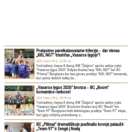
Pratęsimo pareikalavusiame trileryje ‒ dar vienas
„KKL NGT“ triumfas „Vasaros lygoje“!
2026 liepos 08 d., 22:09 val.
Trečiadienį, liepos 8 dieną, KM “Žalgiris” sporto salėje įvyko
“Vasaros lygos 2026” Didysis finalas tarp “KKL NGT” bei BC
“Pilėnai”.Rungtynes kur kas geriau pradėjo “KKL NGT” komanda,
kuri pelnė dešimt taškų be…
„Vasaros lygos 2026“ bronza ‒ BC „Boom“
komandos rankose!
2026 liepos 08 d., 20:09 val.
Trečiadienį, liepos 8 dieną, KM “Žalgiris” sporto salėje įvyko
“Vasaros lygos 2026” Bronzinis finalas tarp BC “Boom” bei
“Team 97”.Rungtynes kiek sėkmingiau pradėjo “Team 97” ekipa,
kuri įgijo nežymų pranašumą, o…
BC „Pilėnai“ dramatiškoje pusfinalio kovoje palaužė
„Team 97“ ir žengė į finalą