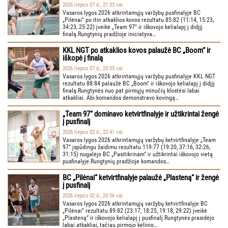
2026 liepos 07 d., 21:33 val.
Vasaros lygos 2026 atkrintamųjų varžybų pusfinalyje BC
„Pilėnai“ po itin atkaklios kovos rezultatu 85:82 (11:14, 15:23,
34:23, 25:22) įveikė „Team 97“ ir iškovojo kelialapį į didįjį
finalą.Rungtynių pradžioje iniciatyva…
KKL NGT po atkaklios kovos palaužė BC „Boom“ ir
iškopė į finalą
2026 liepos 07 d., 20:03 val.
Vasaros lygos 2026 atkrintamųjų varžybų pusfinalyje KKL NGT
rezultatu 88:84 palaužė BC „Boom“ ir iškovojo kelialapį į didįjį
finalą.Rungtynės nuo pat pirmųjų minučių klostėsi labai
atkakliai. Abi komandos demonstravo kovingą…
„Team 97“ dominavo ketvirtfinalyje ir užtikrintai žengė
į pusfinalį
2026 liepos 02 d., 22:41 val.
Vasaros lygos 2026 atkrintamųjų varžybų ketvirtfinalyje „Team
97“ įspūdingu žaidimu rezultatu 119:77 (19:20, 37:16, 32:26,
31:15) nugalėjo BC „Pasitikrinam“ ir užtikrintai iškovojo vietą
pusfinalyje.Rungtynių pradžioje komandos…
BC „Pilėnai“ ketvirtfinalyje palaužė „Plasteną“ ir žengė
į pusfinalį
2026 liepos 02 d., 20:56 val.
Vasaros lygos 2026 atkrintamųjų varžybų ketvirtfinalyje BC
„Pilėnai“ rezultatu 89:82 (23:17, 18:25, 19:18, 29:22) įveikė
„Plasteną“ ir iškovojo kelialapį į pusfinalį.Rungtynės prasidėjo
labai atkakliai, tačiau pirmojo kėlinio…