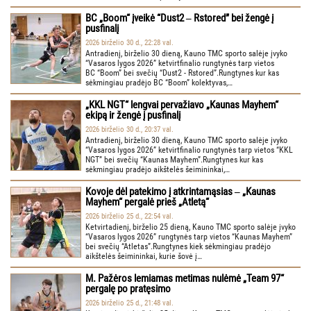
BC „Boom“ įveikė “Dust2 ‒ Rstored” bei žengė į
pusfinalį
2026 birželio 30 d., 22:28 val.
Antradienį, birželio 30 dieną, Kauno TMC sporto salėje įvyko
“Vasaros lygos 2026” ketvirtfinalio rungtynės tarp vietos
BC “Boom” bei svečių “Dust2 - Rstored”.Rungtynes kur kas
sėkmingiau pradėjo BC “Boom” kolektyvas,…
„KKL NGT“ lengvai pervažiavo „Kaunas Mayhem“
ekipą ir žengė į pusfinalį
2026 birželio 30 d., 20:37 val.
Antradienį, birželio 30 dieną, Kauno TMC sporto salėje įvyko
“Vasaros lygos 2026” ketvirtfinalio rungtynės tarp vietos “KKL
NGT” bei svečių “Kaunas Mayhem”.Rungtynes kur kas
sėkmingiau pradėjo aikštelės šeimininkai,…
Kovoje dėl patekimo į atkrintamąsias ‒ „Kaunas
Mayhem“ pergalė prieš „Atletą“
2026 birželio 25 d., 22:54 val.
Ketvirtadienį, birželio 25 dieną, Kauno TMC sporto salėje įvyko
“Vasaros lygos 2026” rungtynės tarp vietos “Kaunas Mayhem”
bei svečių “Atletas”.Rungtynes kiek sėkmingiau pradėjo
aikštelės šeimininkai, kurie šovė į…
M. Pažėros lemiamas metimas nulėmė „Team 97“
pergalę po pratęsimo
2026 birželio 25 d., 21:48 val.