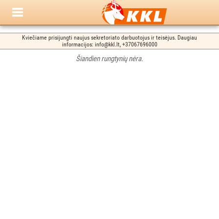
Kviečiame prisijungti naujus sekretoriato darbuotojus ir teisėjus. Daugiau
informacijos: info@kkl.lt, +37067696000
Šiandien rungtynių nėra.