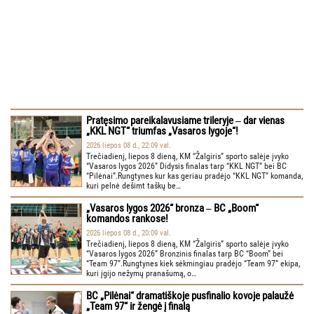
Pratęsimo pareikalavusiame trileryje ‒ dar vienas
„KKL NGT“ triumfas „Vasaros lygoje“!
2026 liepos 08 d., 22:09 val.
Trečiadienį, liepos 8 dieną, KM “Žalgiris” sporto salėje įvyko
“Vasaros lygos 2026” Didysis finalas tarp “KKL NGT” bei BC
“Pilėnai”.Rungtynes kur kas geriau pradėjo “KKL NGT” komanda,
kuri pelnė dešimt taškų be…
„Vasaros lygos 2026“ bronza ‒ BC „Boom“
komandos rankose!
2026 liepos 08 d., 20:09 val.
Trečiadienį, liepos 8 dieną, KM “Žalgiris” sporto salėje įvyko
“Vasaros lygos 2026” Bronzinis finalas tarp BC “Boom” bei
“Team 97”.Rungtynes kiek sėkmingiau pradėjo “Team 97” ekipa,
kuri įgijo nežymų pranašumą, o…
BC „Pilėnai“ dramatiškoje pusfinalio kovoje palaužė
„Team 97“ ir žengė į finalą