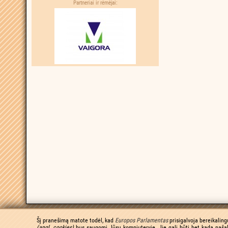
Partneriai ir rėmėjai:
Šį pranešimą matote todėl, kad
Europos Parlamentas
prisigalvoja bereikaling
(angl. cookies)
bus saugomi Jūsų kompiuteryje. Jie gali būti bet kada pašal