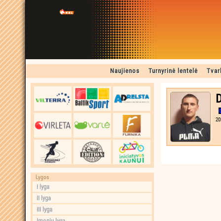
Naujienos
Turnyrinė lentelė
Tvar
D
20
Lygos
I lyga
II lyga
III lyga
Įmonių lyga