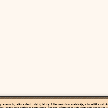
ų nesamonių, reikalaudami rodyti šį tekstą. Toliau naršydami svetainėje, automatiškai sutinka
inti, naudojantis naršyklės nustatymais. Daugiau informacijos apie svetainėje naudojamus 