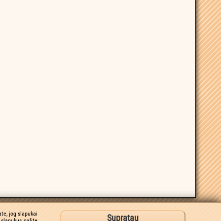
te, jog slapukai
Supratau
slapukus galite