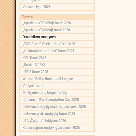
Vasaros lyga 2026
Turnyrai
„Sportturas“ Didžioji taurė 2026
„Sportturas“ Mažoji taurė 2026
Draugiškos rungtynės
„TOP Sport“ Ghetto King 1x1 2K26
„Laikinosios sostinės“ taurė 2025
KKL Taurė 2026
„Nostra.lt“-RKL
LEZ 2 taurė 2025
Women Baltic Basketball League
Venipak taurė
Mažų miestelių krepšinio lyga
Lithuanian Bar Association Cup 2025
Lietuvos kolegijų studentų žaidynės 2026
Lietuvos prof. mokyklų taurė 2026
LSD „Žalgiris“ žaidynės 2026
Kauno rajono mokyklų žaidynės 2026