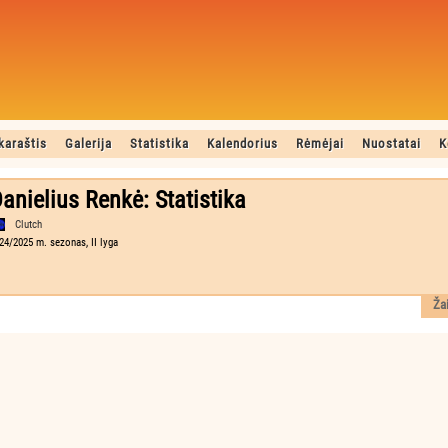
karaštis
Galerija
Statistika
Kalendorius
Rėmėjai
Nuostatai
K
anielius Renkė: Statistika
Clutch
24/2025 m. sezonas, II lyga
Ža