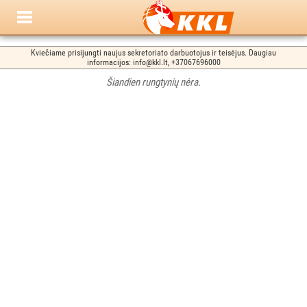
Kviečiame prisijungti naujus sekretoriato darbuotojus ir teisėjus. Daugiau
informacijos: info@kkl.lt, +37067696000
Šiandien rungtynių nėra.