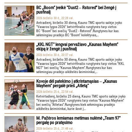
BC „Boom“ įveikė “Dust2 ‒ Rstored” bei žengė į
pusfinalį
2026 birželio 30 d., 22:28 val.
Antradienį, birželio 30 dieną, Kauno TMC sporto salėje įvyko
“Vasaros lygos 2026” ketvirtfinalio rungtynės tarp vietos
BC “Boom” bei svečių “Dust2 - Rstored”.Rungtynes kur kas
sėkmingiau pradėjo BC “Boom” kolektyvas,…
„KKL NGT“ lengvai pervažiavo „Kaunas Mayhem“
ekipą ir žengė į pusfinalį
2026 birželio 30 d., 20:37 val.
Antradienį, birželio 30 dieną, Kauno TMC sporto salėje įvyko
“Vasaros lygos 2026” ketvirtfinalio rungtynės tarp vietos “KKL
NGT” bei svečių “Kaunas Mayhem”.Rungtynes kur kas
sėkmingiau pradėjo aikštelės šeimininkai,…
Kovoje dėl patekimo į atkrintamąsias ‒ „Kaunas
Mayhem“ pergalė prieš „Atletą“
2026 birželio 25 d., 22:54 val.
Ketvirtadienį, birželio 25 dieną, Kauno TMC sporto salėje įvyko
“Vasaros lygos 2026” rungtynės tarp vietos “Kaunas Mayhem”
bei svečių “Atletas”.Rungtynes kiek sėkmingiau pradėjo
aikštelės šeimininkai, kurie šovė į…
M. Pažėros lemiamas metimas nulėmė „Team 97“
pergalę po pratęsimo
2026 birželio 25 d., 21:48 val.