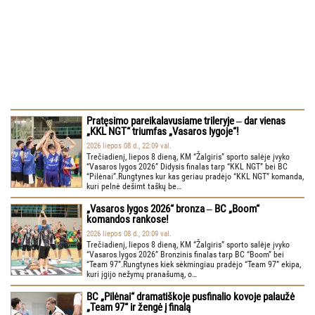
Pratęsimo pareikalavusiame trileryje ‒ dar vienas
„KKL NGT“ triumfas „Vasaros lygoje“!
2026 liepos 08 d., 22:09 val.
Trečiadienį, liepos 8 dieną, KM “Žalgiris” sporto salėje įvyko
“Vasaros lygos 2026” Didysis finalas tarp “KKL NGT” bei BC
“Pilėnai”.Rungtynes kur kas geriau pradėjo “KKL NGT” komanda,
kuri pelnė dešimt taškų be…
„Vasaros lygos 2026“ bronza ‒ BC „Boom“
komandos rankose!
2026 liepos 08 d., 20:09 val.
Trečiadienį, liepos 8 dieną, KM “Žalgiris” sporto salėje įvyko
“Vasaros lygos 2026” Bronzinis finalas tarp BC “Boom” bei
“Team 97”.Rungtynes kiek sėkmingiau pradėjo “Team 97” ekipa,
kuri įgijo nežymų pranašumą, o…
BC „Pilėnai“ dramatiškoje pusfinalio kovoje palaužė
„Team 97“ ir žengė į finalą