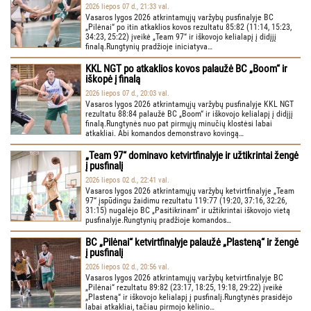
2026 liepos 07 d., 21:33 val.
Vasaros lygos 2026 atkrintamųjų varžybų pusfinalyje BC
„Pilėnai“ po itin atkaklios kovos rezultatu 85:82 (11:14, 15:23,
34:23, 25:22) įveikė „Team 97“ ir iškovojo kelialapį į didįjį
finalą.Rungtynių pradžioje iniciatyva…
KKL NGT po atkaklios kovos palaužė BC „Boom“ ir
iškopė į finalą
2026 liepos 07 d., 20:03 val.
Vasaros lygos 2026 atkrintamųjų varžybų pusfinalyje KKL NGT
rezultatu 88:84 palaužė BC „Boom“ ir iškovojo kelialapį į didįjį
finalą.Rungtynės nuo pat pirmųjų minučių klostėsi labai
atkakliai. Abi komandos demonstravo kovingą…
„Team 97“ dominavo ketvirtfinalyje ir užtikrintai žengė
į pusfinalį
2026 liepos 02 d., 22:41 val.
Vasaros lygos 2026 atkrintamųjų varžybų ketvirtfinalyje „Team
97“ įspūdingu žaidimu rezultatu 119:77 (19:20, 37:16, 32:26,
31:15) nugalėjo BC „Pasitikrinam“ ir užtikrintai iškovojo vietą
pusfinalyje.Rungtynių pradžioje komandos…
BC „Pilėnai“ ketvirtfinalyje palaužė „Plasteną“ ir žengė
į pusfinalį
2026 liepos 02 d., 20:56 val.
Vasaros lygos 2026 atkrintamųjų varžybų ketvirtfinalyje BC
„Pilėnai“ rezultatu 89:82 (23:17, 18:25, 19:18, 29:22) įveikė
„Plasteną“ ir iškovojo kelialapį į pusfinalį.Rungtynės prasidėjo
labai atkakliai, tačiau pirmojo kėlinio…