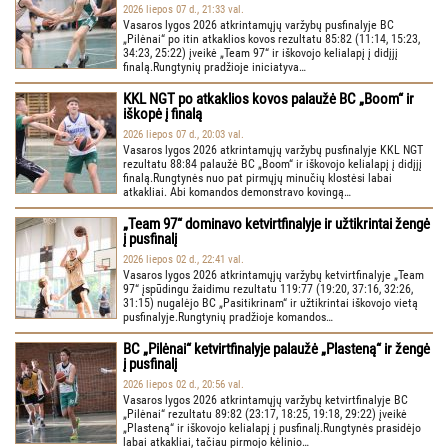
2026 liepos 07 d., 21:33 val.
Vasaros lygos 2026 atkrintamųjų varžybų pusfinalyje BC
„Pilėnai“ po itin atkaklios kovos rezultatu 85:82 (11:14, 15:23,
34:23, 25:22) įveikė „Team 97“ ir iškovojo kelialapį į didįjį
finalą.Rungtynių pradžioje iniciatyva…
KKL NGT po atkaklios kovos palaužė BC „Boom“ ir
iškopė į finalą
2026 liepos 07 d., 20:03 val.
Vasaros lygos 2026 atkrintamųjų varžybų pusfinalyje KKL NGT
rezultatu 88:84 palaužė BC „Boom“ ir iškovojo kelialapį į didįjį
finalą.Rungtynės nuo pat pirmųjų minučių klostėsi labai
atkakliai. Abi komandos demonstravo kovingą…
„Team 97“ dominavo ketvirtfinalyje ir užtikrintai žengė
į pusfinalį
2026 liepos 02 d., 22:41 val.
Vasaros lygos 2026 atkrintamųjų varžybų ketvirtfinalyje „Team
97“ įspūdingu žaidimu rezultatu 119:77 (19:20, 37:16, 32:26,
31:15) nugalėjo BC „Pasitikrinam“ ir užtikrintai iškovojo vietą
pusfinalyje.Rungtynių pradžioje komandos…
BC „Pilėnai“ ketvirtfinalyje palaužė „Plasteną“ ir žengė
į pusfinalį
2026 liepos 02 d., 20:56 val.
Vasaros lygos 2026 atkrintamųjų varžybų ketvirtfinalyje BC
„Pilėnai“ rezultatu 89:82 (23:17, 18:25, 19:18, 29:22) įveikė
„Plasteną“ ir iškovojo kelialapį į pusfinalį.Rungtynės prasidėjo
labai atkakliai, tačiau pirmojo kėlinio…