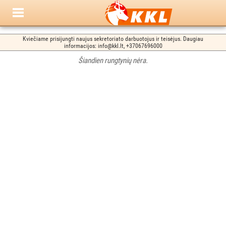
Kviečiame prisijungti naujus sekretoriato darbuotojus ir teisėjus. Daugiau
informacijos: info@kkl.lt, +37067696000
Šiandien rungtynių nėra.