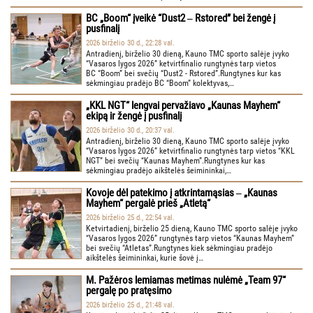
BC „Boom“ įveikė “Dust2 ‒ Rstored” bei žengė į
pusfinalį
2026 birželio 30 d., 22:28 val.
Antradienį, birželio 30 dieną, Kauno TMC sporto salėje įvyko
“Vasaros lygos 2026” ketvirtfinalio rungtynės tarp vietos
BC “Boom” bei svečių “Dust2 - Rstored”.Rungtynes kur kas
sėkmingiau pradėjo BC “Boom” kolektyvas,…
„KKL NGT“ lengvai pervažiavo „Kaunas Mayhem“
ekipą ir žengė į pusfinalį
2026 birželio 30 d., 20:37 val.
Antradienį, birželio 30 dieną, Kauno TMC sporto salėje įvyko
“Vasaros lygos 2026” ketvirtfinalio rungtynės tarp vietos “KKL
NGT” bei svečių “Kaunas Mayhem”.Rungtynes kur kas
sėkmingiau pradėjo aikštelės šeimininkai,…
Kovoje dėl patekimo į atkrintamąsias ‒ „Kaunas
Mayhem“ pergalė prieš „Atletą“
2026 birželio 25 d., 22:54 val.
Ketvirtadienį, birželio 25 dieną, Kauno TMC sporto salėje įvyko
“Vasaros lygos 2026” rungtynės tarp vietos “Kaunas Mayhem”
bei svečių “Atletas”.Rungtynes kiek sėkmingiau pradėjo
aikštelės šeimininkai, kurie šovė į…
M. Pažėros lemiamas metimas nulėmė „Team 97“
pergalę po pratęsimo
2026 birželio 25 d., 21:48 val.