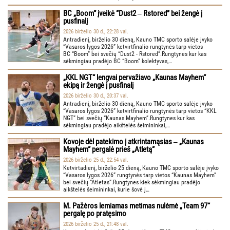
BC „Boom“ įveikė “Dust2 ‒ Rstored” bei žengė į
pusfinalį
2026 birželio 30 d., 22:28 val.
Antradienį, birželio 30 dieną, Kauno TMC sporto salėje įvyko
“Vasaros lygos 2026” ketvirtfinalio rungtynės tarp vietos
BC “Boom” bei svečių “Dust2 - Rstored”.Rungtynes kur kas
sėkmingiau pradėjo BC “Boom” kolektyvas,…
„KKL NGT“ lengvai pervažiavo „Kaunas Mayhem“
ekipą ir žengė į pusfinalį
2026 birželio 30 d., 20:37 val.
Antradienį, birželio 30 dieną, Kauno TMC sporto salėje įvyko
“Vasaros lygos 2026” ketvirtfinalio rungtynės tarp vietos “KKL
NGT” bei svečių “Kaunas Mayhem”.Rungtynes kur kas
sėkmingiau pradėjo aikštelės šeimininkai,…
Kovoje dėl patekimo į atkrintamąsias ‒ „Kaunas
Mayhem“ pergalė prieš „Atletą“
2026 birželio 25 d., 22:54 val.
Ketvirtadienį, birželio 25 dieną, Kauno TMC sporto salėje įvyko
“Vasaros lygos 2026” rungtynės tarp vietos “Kaunas Mayhem”
bei svečių “Atletas”.Rungtynes kiek sėkmingiau pradėjo
aikštelės šeimininkai, kurie šovė į…
M. Pažėros lemiamas metimas nulėmė „Team 97“
pergalę po pratęsimo
2026 birželio 25 d., 21:48 val.