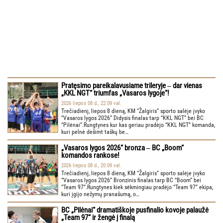
Pratęsimo pareikalavusiame trileryje ‒ dar vienas
„KKL NGT“ triumfas „Vasaros lygoje“!
2026 liepos 08 d., 22:09 val.
Trečiadienį, liepos 8 dieną, KM “Žalgiris” sporto salėje įvyko
“Vasaros lygos 2026” Didysis finalas tarp “KKL NGT” bei BC
“Pilėnai”.Rungtynes kur kas geriau pradėjo “KKL NGT” komanda,
kuri pelnė dešimt taškų be…
„Vasaros lygos 2026“ bronza ‒ BC „Boom“
komandos rankose!
2026 liepos 08 d., 20:09 val.
Trečiadienį, liepos 8 dieną, KM “Žalgiris” sporto salėje įvyko
“Vasaros lygos 2026” Bronzinis finalas tarp BC “Boom” bei
“Team 97”.Rungtynes kiek sėkmingiau pradėjo “Team 97” ekipa,
kuri įgijo nežymų pranašumą, o…
BC „Pilėnai“ dramatiškoje pusfinalio kovoje palaužė
„Team 97“ ir žengė į finalą