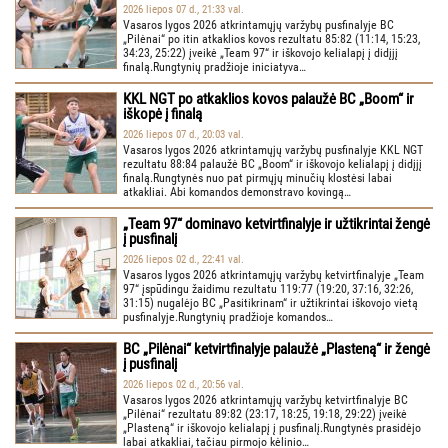
2026 liepos 07 d., 21:33 val.
Vasaros lygos 2026 atkrintamųjų varžybų pusfinalyje BC
„Pilėnai“ po itin atkaklios kovos rezultatu 85:82 (11:14, 15:23,
34:23, 25:22) įveikė „Team 97“ ir iškovojo kelialapį į didįjį
finalą.Rungtynių pradžioje iniciatyva…
KKL NGT po atkaklios kovos palaužė BC „Boom“ ir
iškopė į finalą
2026 liepos 07 d., 20:03 val.
Vasaros lygos 2026 atkrintamųjų varžybų pusfinalyje KKL NGT
rezultatu 88:84 palaužė BC „Boom“ ir iškovojo kelialapį į didįjį
finalą.Rungtynės nuo pat pirmųjų minučių klostėsi labai
atkakliai. Abi komandos demonstravo kovingą…
„Team 97“ dominavo ketvirtfinalyje ir užtikrintai žengė
į pusfinalį
2026 liepos 02 d., 22:41 val.
Vasaros lygos 2026 atkrintamųjų varžybų ketvirtfinalyje „Team
97“ įspūdingu žaidimu rezultatu 119:77 (19:20, 37:16, 32:26,
31:15) nugalėjo BC „Pasitikrinam“ ir užtikrintai iškovojo vietą
pusfinalyje.Rungtynių pradžioje komandos…
BC „Pilėnai“ ketvirtfinalyje palaužė „Plasteną“ ir žengė
į pusfinalį
2026 liepos 02 d., 20:56 val.
Vasaros lygos 2026 atkrintamųjų varžybų ketvirtfinalyje BC
„Pilėnai“ rezultatu 89:82 (23:17, 18:25, 19:18, 29:22) įveikė
„Plasteną“ ir iškovojo kelialapį į pusfinalį.Rungtynės prasidėjo
labai atkakliai, tačiau pirmojo kėlinio…