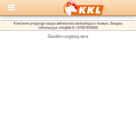
Kviečiame prisijungti naujus sekretoriato darbuotojus ir teisėjus. Daugiau
informacijos: info@kkl.lt, +37067696000
Šiandien rungtynių nėra.