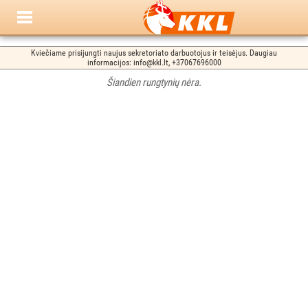
Kviečiame prisijungti naujus sekretoriato darbuotojus ir teisėjus. Daugiau
informacijos: info@kkl.lt, +37067696000
Šiandien rungtynių nėra.