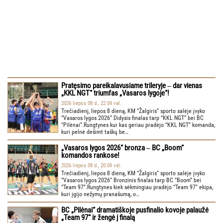
Pratęsimo pareikalavusiame trileryje ‒ dar vienas
„KKL NGT“ triumfas „Vasaros lygoje“!
2026 liepos 08 d., 22:09 val.
Trečiadienį, liepos 8 dieną, KM “Žalgiris” sporto salėje įvyko
“Vasaros lygos 2026” Didysis finalas tarp “KKL NGT” bei BC
“Pilėnai”.Rungtynes kur kas geriau pradėjo “KKL NGT” komanda,
kuri pelnė dešimt taškų be…
„Vasaros lygos 2026“ bronza ‒ BC „Boom“
komandos rankose!
2026 liepos 08 d., 20:09 val.
Trečiadienį, liepos 8 dieną, KM “Žalgiris” sporto salėje įvyko
“Vasaros lygos 2026” Bronzinis finalas tarp BC “Boom” bei
“Team 97”.Rungtynes kiek sėkmingiau pradėjo “Team 97” ekipa,
kuri įgijo nežymų pranašumą, o…
BC „Pilėnai“ dramatiškoje pusfinalio kovoje palaužė
„Team 97“ ir žengė į finalą