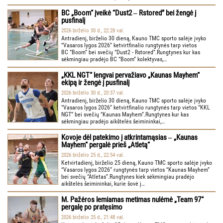
BC „Boom“ įveikė “Dust2 ‒ Rstored” bei žengė į
pusfinalį
2026 birželio 30 d., 22:28 val.
Antradienį, birželio 30 dieną, Kauno TMC sporto salėje įvyko
“Vasaros lygos 2026” ketvirtfinalio rungtynės tarp vietos
BC “Boom” bei svečių “Dust2 - Rstored”.Rungtynes kur kas
sėkmingiau pradėjo BC “Boom” kolektyvas,…
„KKL NGT“ lengvai pervažiavo „Kaunas Mayhem“
ekipą ir žengė į pusfinalį
2026 birželio 30 d., 20:37 val.
Antradienį, birželio 30 dieną, Kauno TMC sporto salėje įvyko
“Vasaros lygos 2026” ketvirtfinalio rungtynės tarp vietos “KKL
NGT” bei svečių “Kaunas Mayhem”.Rungtynes kur kas
sėkmingiau pradėjo aikštelės šeimininkai,…
Kovoje dėl patekimo į atkrintamąsias ‒ „Kaunas
Mayhem“ pergalė prieš „Atletą“
2026 birželio 25 d., 22:54 val.
Ketvirtadienį, birželio 25 dieną, Kauno TMC sporto salėje įvyko
“Vasaros lygos 2026” rungtynės tarp vietos “Kaunas Mayhem”
bei svečių “Atletas”.Rungtynes kiek sėkmingiau pradėjo
aikštelės šeimininkai, kurie šovė į…
M. Pažėros lemiamas metimas nulėmė „Team 97“
pergalę po pratęsimo
2026 birželio 25 d., 21:48 val.