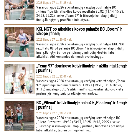
2026 liepos 07 d., 21:33 val.
Vasaros lygos 2026 atkrintamųjų varžybų pusfinalyje BC
„Pilėnai“ po itin atkaklios kovos rezultatu 85:82 (11:14, 15:23,
34:23, 25:22) įveikė „Team 97“ ir iškovojo kelialapį į didįjį
finalą.Rungtynių pradžioje iniciatyva…
KKL NGT po atkaklios kovos palaužė BC „Boom“ ir
iškopė į finalą
2026 liepos 07 d., 20:03 val.
Vasaros lygos 2026 atkrintamųjų varžybų pusfinalyje KKL NGT
rezultatu 88:84 palaužė BC „Boom“ ir iškovojo kelialapį į didįjį
finalą.Rungtynės nuo pat pirmųjų minučių klostėsi labai
atkakliai. Abi komandos demonstravo kovingą…
„Team 97“ dominavo ketvirtfinalyje ir užtikrintai žengė
į pusfinalį
2026 liepos 02 d., 22:41 val.
Vasaros lygos 2026 atkrintamųjų varžybų ketvirtfinalyje „Team
97“ įspūdingu žaidimu rezultatu 119:77 (19:20, 37:16, 32:26,
31:15) nugalėjo BC „Pasitikrinam“ ir užtikrintai iškovojo vietą
pusfinalyje.Rungtynių pradžioje komandos…
BC „Pilėnai“ ketvirtfinalyje palaužė „Plasteną“ ir žengė
į pusfinalį
2026 liepos 02 d., 20:56 val.
Vasaros lygos 2026 atkrintamųjų varžybų ketvirtfinalyje BC
„Pilėnai“ rezultatu 89:82 (23:17, 18:25, 19:18, 29:22) įveikė
„Plasteną“ ir iškovojo kelialapį į pusfinalį.Rungtynės prasidėjo
labai atkakliai, tačiau pirmojo kėlinio…