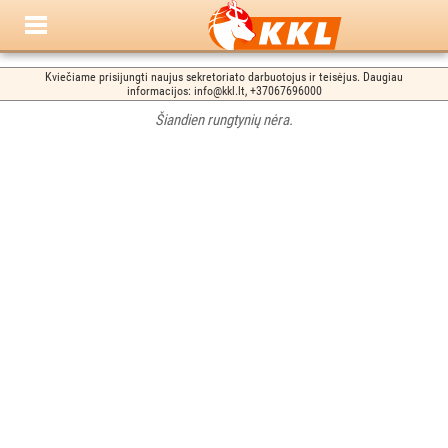
Kviečiame prisijungti naujus sekretoriato darbuotojus ir teisėjus. Daugiau
informacijos: info@kkl.lt, +37067696000
Šiandien rungtynių nėra.