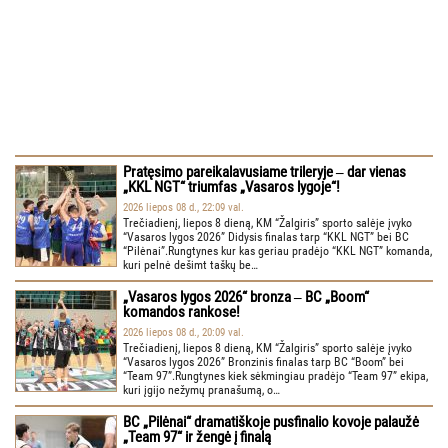
Pratęsimo pareikalavusiame trileryje ‒ dar vienas
„KKL NGT“ triumfas „Vasaros lygoje“!
2026 liepos 08 d., 22:09 val.
Trečiadienį, liepos 8 dieną, KM “Žalgiris” sporto salėje įvyko
“Vasaros lygos 2026” Didysis finalas tarp “KKL NGT” bei BC
“Pilėnai”.Rungtynes kur kas geriau pradėjo “KKL NGT” komanda,
kuri pelnė dešimt taškų be…
„Vasaros lygos 2026“ bronza ‒ BC „Boom“
komandos rankose!
2026 liepos 08 d., 20:09 val.
Trečiadienį, liepos 8 dieną, KM “Žalgiris” sporto salėje įvyko
“Vasaros lygos 2026” Bronzinis finalas tarp BC “Boom” bei
“Team 97”.Rungtynes kiek sėkmingiau pradėjo “Team 97” ekipa,
kuri įgijo nežymų pranašumą, o…
BC „Pilėnai“ dramatiškoje pusfinalio kovoje palaužė
„Team 97“ ir žengė į finalą