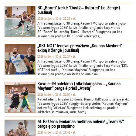
BC „Boom“ įveikė “Dust2 ‒ Rstored” bei žengė į
pusfinalį
2026 birželio 30 d., 22:28 val.
Antradienį, birželio 30 dieną, Kauno TMC sporto salėje įvyko
“Vasaros lygos 2026” ketvirtfinalio rungtynės tarp vietos
BC “Boom” bei svečių “Dust2 - Rstored”.Rungtynes kur kas
sėkmingiau pradėjo BC “Boom” kolektyvas,…
„KKL NGT“ lengvai pervažiavo „Kaunas Mayhem“
ekipą ir žengė į pusfinalį
2026 birželio 30 d., 20:37 val.
Antradienį, birželio 30 dieną, Kauno TMC sporto salėje įvyko
“Vasaros lygos 2026” ketvirtfinalio rungtynės tarp vietos “KKL
NGT” bei svečių “Kaunas Mayhem”.Rungtynes kur kas
sėkmingiau pradėjo aikštelės šeimininkai,…
Kovoje dėl patekimo į atkrintamąsias ‒ „Kaunas
Mayhem“ pergalė prieš „Atletą“
2026 birželio 25 d., 22:54 val.
Ketvirtadienį, birželio 25 dieną, Kauno TMC sporto salėje įvyko
“Vasaros lygos 2026” rungtynės tarp vietos “Kaunas Mayhem”
bei svečių “Atletas”.Rungtynes kiek sėkmingiau pradėjo
aikštelės šeimininkai, kurie šovė į…
M. Pažėros lemiamas metimas nulėmė „Team 97“
pergalę po pratęsimo
2026 birželio 25 d., 21:48 val.