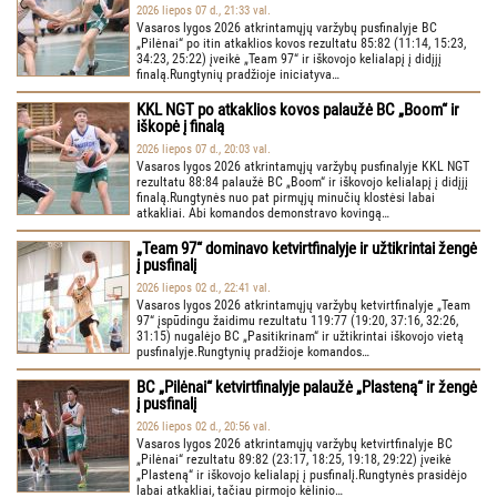
2026 liepos 07 d., 21:33 val.
Vasaros lygos 2026 atkrintamųjų varžybų pusfinalyje BC
„Pilėnai“ po itin atkaklios kovos rezultatu 85:82 (11:14, 15:23,
34:23, 25:22) įveikė „Team 97“ ir iškovojo kelialapį į didįjį
finalą.Rungtynių pradžioje iniciatyva…
KKL NGT po atkaklios kovos palaužė BC „Boom“ ir
iškopė į finalą
2026 liepos 07 d., 20:03 val.
Vasaros lygos 2026 atkrintamųjų varžybų pusfinalyje KKL NGT
rezultatu 88:84 palaužė BC „Boom“ ir iškovojo kelialapį į didįjį
finalą.Rungtynės nuo pat pirmųjų minučių klostėsi labai
atkakliai. Abi komandos demonstravo kovingą…
„Team 97“ dominavo ketvirtfinalyje ir užtikrintai žengė
į pusfinalį
2026 liepos 02 d., 22:41 val.
Vasaros lygos 2026 atkrintamųjų varžybų ketvirtfinalyje „Team
97“ įspūdingu žaidimu rezultatu 119:77 (19:20, 37:16, 32:26,
31:15) nugalėjo BC „Pasitikrinam“ ir užtikrintai iškovojo vietą
pusfinalyje.Rungtynių pradžioje komandos…
BC „Pilėnai“ ketvirtfinalyje palaužė „Plasteną“ ir žengė
į pusfinalį
2026 liepos 02 d., 20:56 val.
Vasaros lygos 2026 atkrintamųjų varžybų ketvirtfinalyje BC
„Pilėnai“ rezultatu 89:82 (23:17, 18:25, 19:18, 29:22) įveikė
„Plasteną“ ir iškovojo kelialapį į pusfinalį.Rungtynės prasidėjo
labai atkakliai, tačiau pirmojo kėlinio…