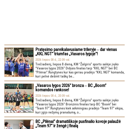
Pratęsimo pareikalavusiame trileryje ‒ dar vienas
„KKL NGT“ triumfas „Vasaros lygoje“!
2026 liepos 08 d., 22:09 val.
Trečiadienį, liepos 8 dieną, KM “Žalgiris” sporto salėje įvyko
“Vasaros lygos 2026” Didysis finalas tarp “KKL NGT” bei BC
“Pilėnai”.Rungtynes kur kas geriau pradėjo “KKL NGT” komanda,
kuri pelnė dešimt taškų be…
„Vasaros lygos 2026“ bronza ‒ BC „Boom“
komandos rankose!
2026 liepos 08 d., 20:09 val.
Trečiadienį, liepos 8 dieną, KM “Žalgiris” sporto salėje įvyko
“Vasaros lygos 2026” Bronzinis finalas tarp BC “Boom” bei
“Team 97”.Rungtynes kiek sėkmingiau pradėjo “Team 97” ekipa,
kuri įgijo nežymų pranašumą, o…
BC „Pilėnai“ dramatiškoje pusfinalio kovoje palaužė
„Team 97“ ir žengė į finalą