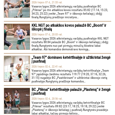
2026 liepos 07 d., 21:33 val.
Vasaros lygos 2026 atkrintamųjų varžybų pusfinalyje BC
„Pilėnai“ po itin atkaklios kovos rezultatu 85:82 (11:14, 15:23,
34:23, 25:22) įveikė „Team 97“ ir iškovojo kelialapį į didįjį
finalą.Rungtynių pradžioje iniciatyva…
KKL NGT po atkaklios kovos palaužė BC „Boom“ ir
iškopė į finalą
2026 liepos 07 d., 20:03 val.
Vasaros lygos 2026 atkrintamųjų varžybų pusfinalyje KKL NGT
rezultatu 88:84 palaužė BC „Boom“ ir iškovojo kelialapį į didįjį
finalą.Rungtynės nuo pat pirmųjų minučių klostėsi labai
atkakliai. Abi komandos demonstravo kovingą…
„Team 97“ dominavo ketvirtfinalyje ir užtikrintai žengė
į pusfinalį
2026 liepos 02 d., 22:41 val.
Vasaros lygos 2026 atkrintamųjų varžybų ketvirtfinalyje „Team
97“ įspūdingu žaidimu rezultatu 119:77 (19:20, 37:16, 32:26,
31:15) nugalėjo BC „Pasitikrinam“ ir užtikrintai iškovojo vietą
pusfinalyje.Rungtynių pradžioje komandos…
BC „Pilėnai“ ketvirtfinalyje palaužė „Plasteną“ ir žengė
į pusfinalį
2026 liepos 02 d., 20:56 val.
Vasaros lygos 2026 atkrintamųjų varžybų ketvirtfinalyje BC
„Pilėnai“ rezultatu 89:82 (23:17, 18:25, 19:18, 29:22) įveikė
„Plasteną“ ir iškovojo kelialapį į pusfinalį.Rungtynės prasidėjo
labai atkakliai, tačiau pirmojo kėlinio…