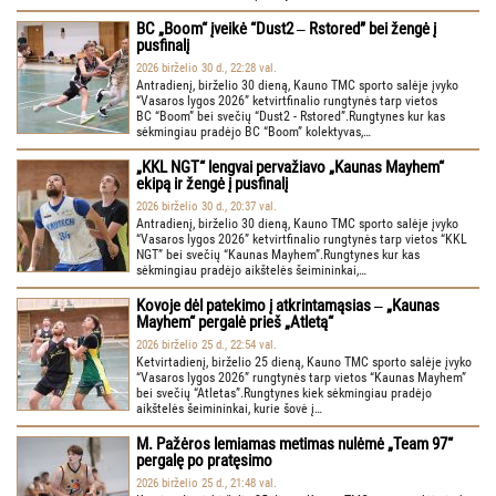
BC „Boom“ įveikė “Dust2 ‒ Rstored” bei žengė į
pusfinalį
2026 birželio 30 d., 22:28 val.
Antradienį, birželio 30 dieną, Kauno TMC sporto salėje įvyko
“Vasaros lygos 2026” ketvirtfinalio rungtynės tarp vietos
BC “Boom” bei svečių “Dust2 - Rstored”.Rungtynes kur kas
sėkmingiau pradėjo BC “Boom” kolektyvas,…
„KKL NGT“ lengvai pervažiavo „Kaunas Mayhem“
ekipą ir žengė į pusfinalį
2026 birželio 30 d., 20:37 val.
Antradienį, birželio 30 dieną, Kauno TMC sporto salėje įvyko
“Vasaros lygos 2026” ketvirtfinalio rungtynės tarp vietos “KKL
NGT” bei svečių “Kaunas Mayhem”.Rungtynes kur kas
sėkmingiau pradėjo aikštelės šeimininkai,…
Kovoje dėl patekimo į atkrintamąsias ‒ „Kaunas
Mayhem“ pergalė prieš „Atletą“
2026 birželio 25 d., 22:54 val.
Ketvirtadienį, birželio 25 dieną, Kauno TMC sporto salėje įvyko
“Vasaros lygos 2026” rungtynės tarp vietos “Kaunas Mayhem”
bei svečių “Atletas”.Rungtynes kiek sėkmingiau pradėjo
aikštelės šeimininkai, kurie šovė į…
M. Pažėros lemiamas metimas nulėmė „Team 97“
pergalę po pratęsimo
2026 birželio 25 d., 21:48 val.