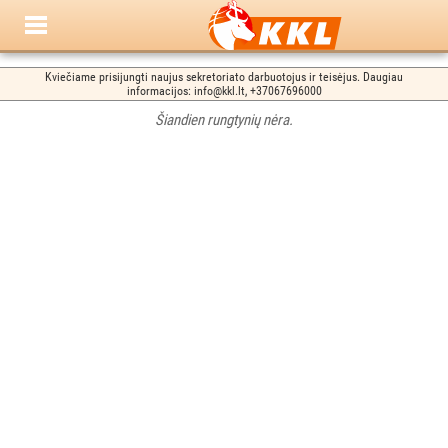
Kviečiame prisijungti naujus sekretoriato darbuotojus ir teisėjus. Daugiau
informacijos: info@kkl.lt, +37067696000
Šiandien rungtynių nėra.