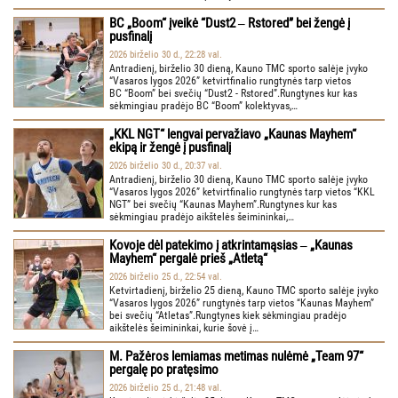
BC „Boom“ įveikė “Dust2 ‒ Rstored” bei žengė į
pusfinalį
2026 birželio 30 d., 22:28 val.
Antradienį, birželio 30 dieną, Kauno TMC sporto salėje įvyko
“Vasaros lygos 2026” ketvirtfinalio rungtynės tarp vietos
BC “Boom” bei svečių “Dust2 - Rstored”.Rungtynes kur kas
sėkmingiau pradėjo BC “Boom” kolektyvas,…
„KKL NGT“ lengvai pervažiavo „Kaunas Mayhem“
ekipą ir žengė į pusfinalį
2026 birželio 30 d., 20:37 val.
Antradienį, birželio 30 dieną, Kauno TMC sporto salėje įvyko
“Vasaros lygos 2026” ketvirtfinalio rungtynės tarp vietos “KKL
NGT” bei svečių “Kaunas Mayhem”.Rungtynes kur kas
sėkmingiau pradėjo aikštelės šeimininkai,…
Kovoje dėl patekimo į atkrintamąsias ‒ „Kaunas
Mayhem“ pergalė prieš „Atletą“
2026 birželio 25 d., 22:54 val.
Ketvirtadienį, birželio 25 dieną, Kauno TMC sporto salėje įvyko
“Vasaros lygos 2026” rungtynės tarp vietos “Kaunas Mayhem”
bei svečių “Atletas”.Rungtynes kiek sėkmingiau pradėjo
aikštelės šeimininkai, kurie šovė į…
M. Pažėros lemiamas metimas nulėmė „Team 97“
pergalę po pratęsimo
2026 birželio 25 d., 21:48 val.