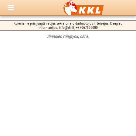
Kviečiame prisijungti naujus sekretoriato darbuotojus ir teisėjus. Daugiau
informacijos: info@kkl.lt, +37067696000
Šiandien rungtynių nėra.