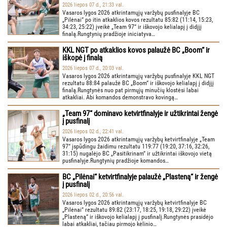
2026 liepos 07 d., 21:33 val.
Vasaros lygos 2026 atkrintamųjų varžybų pusfinalyje BC
„Pilėnai“ po itin atkaklios kovos rezultatu 85:82 (11:14, 15:23,
34:23, 25:22) įveikė „Team 97“ ir iškovojo kelialapį į didįjį
finalą.Rungtynių pradžioje iniciatyva…
KKL NGT po atkaklios kovos palaužė BC „Boom“ ir
iškopė į finalą
2026 liepos 07 d., 20:03 val.
Vasaros lygos 2026 atkrintamųjų varžybų pusfinalyje KKL NGT
rezultatu 88:84 palaužė BC „Boom“ ir iškovojo kelialapį į didįjį
finalą.Rungtynės nuo pat pirmųjų minučių klostėsi labai
atkakliai. Abi komandos demonstravo kovingą…
„Team 97“ dominavo ketvirtfinalyje ir užtikrintai žengė
į pusfinalį
2026 liepos 02 d., 22:41 val.
Vasaros lygos 2026 atkrintamųjų varžybų ketvirtfinalyje „Team
97“ įspūdingu žaidimu rezultatu 119:77 (19:20, 37:16, 32:26,
31:15) nugalėjo BC „Pasitikrinam“ ir užtikrintai iškovojo vietą
pusfinalyje.Rungtynių pradžioje komandos…
BC „Pilėnai“ ketvirtfinalyje palaužė „Plasteną“ ir žengė
į pusfinalį
2026 liepos 02 d., 20:56 val.
Vasaros lygos 2026 atkrintamųjų varžybų ketvirtfinalyje BC
„Pilėnai“ rezultatu 89:82 (23:17, 18:25, 19:18, 29:22) įveikė
„Plasteną“ ir iškovojo kelialapį į pusfinalį.Rungtynės prasidėjo
labai atkakliai, tačiau pirmojo kėlinio…