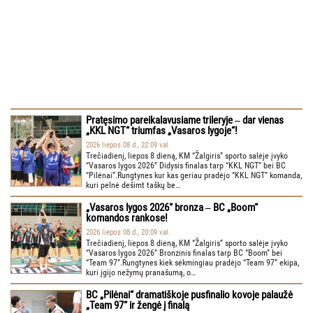
Pratęsimo pareikalavusiame trileryje ‒ dar vienas
„KKL NGT“ triumfas „Vasaros lygoje“!
2026 liepos 08 d., 22:09 val.
Trečiadienį, liepos 8 dieną, KM “Žalgiris” sporto salėje įvyko
“Vasaros lygos 2026” Didysis finalas tarp “KKL NGT” bei BC
“Pilėnai”.Rungtynes kur kas geriau pradėjo “KKL NGT” komanda,
kuri pelnė dešimt taškų be…
„Vasaros lygos 2026“ bronza ‒ BC „Boom“
komandos rankose!
2026 liepos 08 d., 20:09 val.
Trečiadienį, liepos 8 dieną, KM “Žalgiris” sporto salėje įvyko
“Vasaros lygos 2026” Bronzinis finalas tarp BC “Boom” bei
“Team 97”.Rungtynes kiek sėkmingiau pradėjo “Team 97” ekipa,
kuri įgijo nežymų pranašumą, o…
BC „Pilėnai“ dramatiškoje pusfinalio kovoje palaužė
„Team 97“ ir žengė į finalą