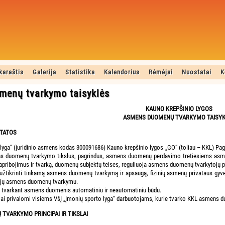
karaštis
Galerija
Statistika
Kalendorius
Rėmėjai
Nuostatai
K
enų tvarkymo taisyklės
KAUNO KREPŠINIO LYGOS
ASMENS DUOMENŲ TVARKYMO TAISYK
STATOS
 lyga“ (juridinio asmens kodas 300091686) Kauno krepšinio lygos „GO“ (toliau – KKL) Pa
ns duomenų tvarkymo tikslus, pagrindus, asmens duomenų perdavimo tretiesiems a
apribojimus ir tvarką, duomenų subjektų teises, reguliuoja asmens duomenų tvarkytojų p
– užtikrinti tinkamą asmens duomenų tvarkymą ir apsaugą, fizinių asmenų privataus gyv
su jų asmens duomenų tvarkymu.
 tvarkant asmens duomenis automatiniu ir neautomatiniu būdu.
imai privalomi visiems VšĮ „Įmonių sporto lyga“ darbuotojams, kurie tvarko KKL asmens 
 TVARKYMO PRINCIPAI IR TIKSLAI