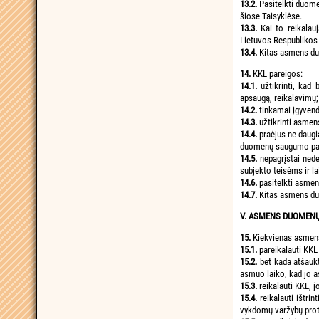
13.2.
Pasitelkti duome
šiose Taisyklėse.
13.3.
Kai to reikalau
Lietuvos Respublikos
13.4.
Kitas asmens du
14.
KKL pareigos:
14.1.
užtikrinti, ka
apsaugą, reikalavimų;
14.2.
tinkamai įgyvend
14.3.
užtikrinti asme
14.4.
praėjus ne daug
duomenų saugumo paže
14.5.
nepagrįstai ne
subjekto teisėms ir l
14.6.
pasitelkti asme
14.7.
Kitas asmens du
V. ASMENS DUOMENŲ
15.
Kiekvienas asmens
15.1.
pareikalauti KKL
15.2.
bet kada atšaukt
asmuo laiko, kad jo a
15.3.
reikalauti KKL, 
15.4.
reikalauti ištri
vykdomų varžybų proto