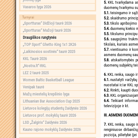
5.
KKL tvarkydama as
Vasaros lyga 2026
duomenų tvarkymu susi
5.1.
teisingumo ir sąž
Turnyrai
5.2.
skaidrumo princip
„Sportturas“ Didžioji taurė 2026
5.3.
tikslo apribojimo 
5.4.
duomenų kiekio maž
„Sportturas“ Mažoji taurė 2026
5.5.
tikslumo principu
Draugiškos rungtynės
5.6.
saugojimo trukmės
tikslais, kuriais asm
„TOP Sport“ Ghetto King 1x1 2K26
5.7.
vientisumo ir kon
„Laikinosios sostinės“ taurė 2025
asmens duomenų saugu
KKL Taurė 2026
5.8.
atskaitomybės p
duomenų subjektų tei
„Nostra.lt“-RKL
LEZ 2 taurė 2025
6.
KKL renka, saugo i
6.1.
nustatyti varžybų 
Women Baltic Basketball League
nuostatai ir/ar KKL s
Venipak taurė
6.2.
Rinkti, kaupti du
Mažų miestelių krepšinio lyga
6.3.
KKL organizuojamų
6.4.
Teikiant informa
Lithuanian Bar Association Cup 2025
televizijoje ir kt.
Lietuvos kolegijų studentų žaidynės 2026
III. ASMENS DUOME
Lietuvos prof. mokyklų taurė 2026
LSD „Žalgiris“ žaidynės 2026
7.
KKL renka, saugo i
Kauno rajono mokyklų žaidynės 2026
renginiuose dirbanči
pozicija, pilietybė (