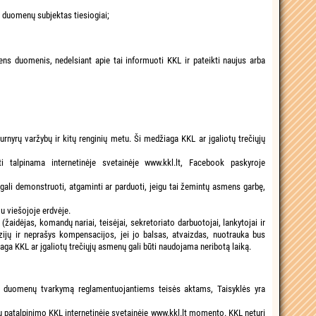
 duomenų subjektas tiesiogiai;
 duomenis, nedelsiant apie tai informuoti KKL ir pateikti naujus arba
urnyrų varžybų ir kitų renginių metu. Ši medžiaga KKL ar įgaliotų trečiųjų
 talpinama internetinėje svetainėje www.kkl.lt, Facebook paskyroje
egali demonstruoti, atgaminti ar parduoti, jeigu tai žemintų asmens garbę,
mu viešojoje erdvėje.
aidėjas, komandų nariai, teisėjai, sekretoriato darbuotojai, lankytojai ir
zijų ir neprašys kompensacijos, jei jo balsas, atvaizdas, nuotrauka bus
iaga KKL ar įgaliotų trečiųjų asmenų gali būti naudojama neribotą laiką.
ns duomenų tvarkymą reglamentuojantiems teisės aktams, Taisyklės yra
jų patalpinimo KKL internetinėje svetainėje www.kkl.lt momento. KKL neturi