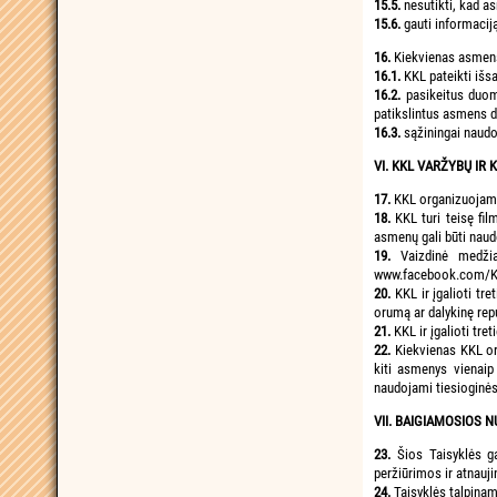
15.5.
nesutikti, kad a
15.6.
gauti informaci
16.
Kiekvienas asmens
16.1.
KKL pateikti iš
16.2.
pasikeitus duo
patikslintus asmens 
16.3.
sąžiningai naudo
VI. KKL VARŽYBŲ IR
17.
KKL organizuojamos 
18.
KKL turi teisę fil
asmenų gali būti naud
19.
Vaizdinė medžia
www.facebook.com/Kau
20.
KKL ir įgalioti tr
orumą ar dalykinę repu
21.
KKL ir įgalioti tr
22.
Kiekvienas KKL org
kiti asmenys vienaip
naudojami tiesioginės 
VII. BAIGIAMOSIOS 
23.
Šios Taisyklės g
peržiūrimos ir atnauj
24.
Taisyklės talpinam