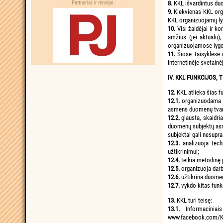
Partneriai ir rėmėjai:
8.
KKL išvardintus duo
9.
Kiekvienas KKL orga
KKL organizuojamų lygų
10.
Visi žaidėjai ir 
amžius (jei aktualu),
organizuojamose lygos
11.
Šiose Taisyklėse 
internetinėje svetai
IV. KKL FUNKCIJOS, 
12.
KKL atlieka šias f
12.1.
organizuodama l
asmens duomenų tvark
12.2.
glausta, skaidr
duomenų subjektų asm
subjektai gali nesup
12.3.
analizuoja te
užtikrinimui;
12.4.
teikia metodinę
12.5.
organizuoja da
12.6.
užtikrina duomen
12.7.
vykdo kitas funk
13.
KKL turi teisę:
13.1.
Informacinia
www.facebook.com/Kaun