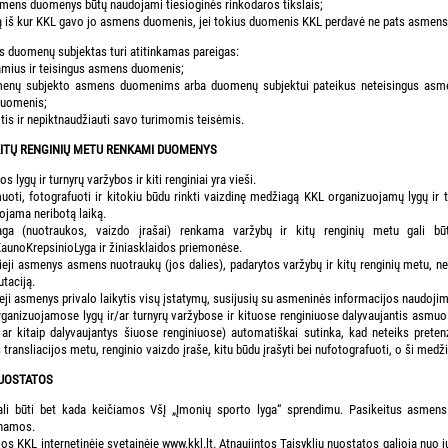
smens duomenys būtų naudojami tiesioginės rinkodaros tikslais;
ją iš kur KKL gavo jo asmens duomenis, jei tokius duomenis KKL perdavė ne pats asmens
 duomenų subjektas turi atitinkamas pareigas:
samius ir teisingus asmens duomenis;
menų subjekto asmens duomenims arba duomenų subjektui pateikus neteisingus asmens
duomenis;
tis ir nepiktnaudžiauti savo turimomis teisėmis.
 KITŲ RENGINIŲ METU RENKAMI DUOMENYS
lygų ir turnyrų varžybos ir kiti renginiai yra vieši.
muoti, fotografuoti ir kitokiu būdu rinkti vaizdinę medžiagą KKL organizuojamų lygų ir t
ojama neribotą laiką.
ga (nuotraukos, vaizdo įrašai) renkama varžybų ir kitų renginių metu gali būti
noKrepsinioLyga ir žiniasklaidos priemonėse.
etieji asmenys asmens nuotraukų (jos dalies), padarytos varžybų ir kitų renginių metu, n
taciją.
etieji asmenys privalo laikytis visų įstatymų, susijusių su asmeninės informacijos naudoji
anizuojamose lygų ir/ar turnyrų varžybose ir kituose renginiuose dalyvaujantis asmuo (ž
 ar kitaip dalyvaujantys šiuose renginiuose) automatiškai sutinka, kad neteiks preten
transliacijos metu, renginio vaizdo įraše, kitu būdu įrašyti bei nufotografuoti, o ši medž
NUOSTATOS
ali būti bet kada keičiamos VšĮ „Įmonių sporto lyga“ sprendimu. Pasikeitus asme
inamos.
os KKL internetinėje svetainėje www.kkl.lt. Atnaujintos Taisyklių nuostatos galioja nuo 