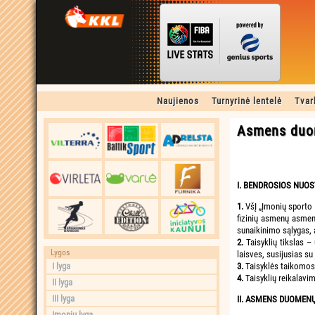
Naujienos
Turnyrinė lentelė
Tvar
Asmens duom
I. BENDROSIOS NUO
1.
VšĮ „Įmonių sporto
fizinių asmenų asme
sunaikinimo sąlygas, 
2.
Taisyklių tikslas 
Lygos
laisves, susijusias 
I lyga
3.
Taisyklės taikomos
4.
Taisyklių reikalav
II lyga
III lyga
II. ASMENS DUOMENŲ
Įmonių lyga