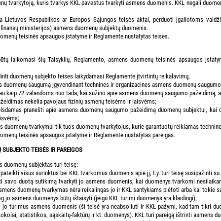
nų tvarkytoją, kuris tvarkys KKL pavestus tvarkyti asmens duomenis. KKL negali duomenų 
ja Lietuvos Respublikos ar Europos Sąjungos teisės aktai, perduoti įgaliotoms valdži
 finansų ministerijos) asmens duomenų subjektų duomenis.
omenų teisinės apsaugos įstatyme ir Reglamente nustatytas teises.
d būtų laikomasi šių Taisyklių, Reglamento, asmens duomenų teisinės apsaugos įstat
inti duomenų subjekto teises laikydamasi Reglamente įtvirtintų reikalavimų;
ns duomenų saugumą įgyvendinant technines ir organizacines asmens duomenų saugumo
iau kaip 72 valandoms nuo tada, kai sužino apie asmens duomenų saugumo pažeidimą, ap
idimas nekelia pavojaus fizinių asmenų teisėms ir laisvėms;
delsdamas pranešti apie asmens duomenų saugumo pažeidimą duomenų subjektui, kai d
aisvėms;
ns duomenų tvarkymui tik tuos duomenų tvarkytojus, kurie garantuotų reikiamas techn
omenų teisinės apsaugos įstatyme ir Reglamente nustatytas pareigas.
 SUBJEKTO TEISĖS IR PAREIGOS
 duomenų subjektas turi teisę:
 pateikti visus surinktus bei KKL tvarkomus duomenis apie jį, t.y. turi teisę susipažint
i savo duotą sutikimą tvarkyti jo asmens duomenis, kai duomenys tvarkomi nesilaikant š
smens duomenų tvarkymas nėra reikalingas jo ir KKL santykiams plėtoti arba kai tokie s
jog jo asmens duomenys būtų ištaisyti (jeigu KKL turimi duomenys yra klaidingi);
nti jo turimus asmens duomenis (ši teisė yra neabsoliuti ir KKL pažymi, kad tam tikri duo
kolai, statistikos, sąskaitų-faktūrų ir kt. duomenys). KKL turi pareigą ištrinti asmens d