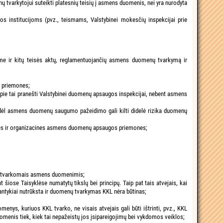
tvarkytojui suteikti platesnių teisių į asmens duomenis, nei yra nurodyta
os institucijoms (pvz., teismams, Valstybinei mokesčių inspekcijai prie
yme ir kitų teisės aktų, reglamentuojančių asmens duomenų tvarkymą ir
 priemones;
ie tai pranešti Valstybinei duomenų apsaugos inspekcijai, nebent asmens
ėl asmens duomenų saugumo pažeidimo gali kilti didelė rizika duomenų
ines ir organizacines asmens duomenų apsaugos priemones;
i su tvarkomais asmens duomenimis;
iose Taisyklėse numatytų tikslų bei principų. Taip pat tais atvejais, kai
antykiai nutrūksta ir duomenų tvarkymas KKL nėra būtinas;
menys, kuriuos KKL tvarko, ne visais atvejais gali būti ištrinti, pvz., KKL
uomenis tiek, kiek tai nepažeistų jos įsipareigojimų bei vykdomos veiklos;