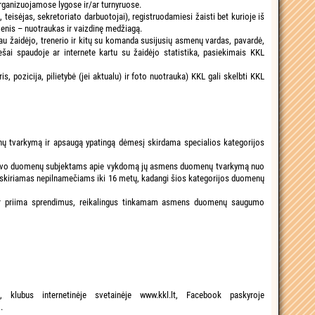
rganizuojamose lygose ir/ar turnyruose.
eisėjas, sekretoriato darbuotojai), registruodamiesi žaisti bet kurioje iš
omenis – nuotraukas ir vaizdinę medžiagą.
u žaidėjo, trenerio ir kitų su komanda susijusių asmenų vardas, pavardė,
viešai spaudoje ar internete kartu su žaidėjo statistika, pasiekimais KKL
 pozicija, pilietybė (jei aktualu) ir foto nuotrauka) KKL gali skelbti KKL
enų tvarkymą ir apsaugą ypatingą dėmesį skirdama specialios kategorijos
iją savo duomenų subjektams apie vykdomą jų asmens duomenų tvarkymą nuo
kiriamas nepilnamečiams iki 16 metų, kadangi šios kategorijos duomenų
ir priima sprendimus, reikalingus tinkamam asmens duomenų saugumo
, klubus internetinėje svetainėje www.kkl.lt, Facebook paskyroje
.