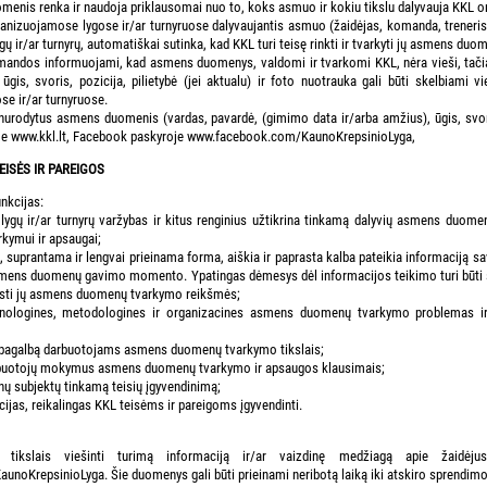
menis renka ir naudoja priklausomai nuo to, koks asmuo ir kokiu tikslu dalyvauja KKL o
nizuojamose lygose ir/ar turnyruose dalyvaujantis asmuo (žaidėjas, komanda, treneris, t
 ir/ar turnyrų, automatiškai sutinka, kad KKL turi teisę rinkti ir tvarkyti jų asmens du
komandos informuojami, kad asmens duomenys, valdomi ir tvarkomi KKL, nėra vieši, tačia
 ūgis, svoris, pozicija, pilietybė (jei aktualu) ir foto nuotrauka gali būti skelbiami 
e ir/ar turnyruose.
nurodytus asmens duomenis (vardas, pavardė, (gimimo data ir/arba amžius), ūgis, svoris,
nėje www.kkl.lt, Facebook paskyroje www.facebook.com/KaunoKrepsinioLyga,
TEISĖS IR PAREIGOS
unkcijas:
ygų ir/ar turnyrų varžybas ir kitus renginius užtikrina tinkamą dalyvių asmens duom
ymui ir apsaugai;
ia, suprantama ir lengvai prieinama forma, aiškia ir paprasta kalba pateikia informac
ens duomenų gavimo momento. Ypatingas dėmesys dėl informacijos teikimo turi būti s
rasti jų asmens duomenų tvarkymo reikšmės;
chnologines, metodologines ir organizacines asmens duomenų tvarkymo problemas 
 pagalbą darbuotojams asmens duomenų tvarkymo tikslais;
rbuotojų mokymus asmens duomenų tvarkymo ir apsaugos klausimais;
ų subjektų tinkamą teisių įgyvendinimą;
cijas, reikalingas KKL teisėms ir pareigoms įgyvendinti.
is tikslais viešinti turimą informaciją ir/ar vaizdinę medžiagą apie žaidėjus
oKrepsinioLyga. Šie duomenys gali būti prieinami neribotą laiką iki atskiro sprendimo