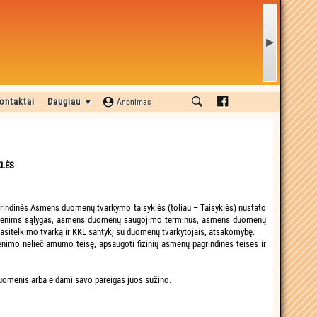
ontaktai
Daugiau ▼
Anonimas
LĖS
grindinės Asmens duomenų tvarkymo taisyklės (toliau – Taisyklės) nustato
smenims sąlygas, asmens duomenų saugojimo terminus, asmens duomenų
asitelkimo tvarką ir KKL santykį su duomenų tvarkytojais, atsakomybę.
enimo neliečiamumo teisę, apsaugoti fizinių asmenų pagrindines teises ir
duomenis arba eidami savo pareigas juos sužino.