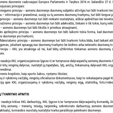
mens duomenis vadovaujasi Europos Parlamento ir Tarybos 2016 m. balandžio 27 d. Re
jusiais principais:
iningumo principu – asmens duomenys duomenų subjekto atžvilgiu turi būti tvarkomi teis
u – informacija ir pranešimai, susiję su tų asmens duomenų tvarkymu, turi būti lengvai pr
principu – asmens duomenys turi būti renkami nustatytais, aiškiai apibrėžtais bei teisėtai
inimo principu – asmens duomenys turi būti adekvatūs, tinkami ir tik tokie, kurių reikia 
 – asmens duomenys turi būti tikslūs ir prireikus atnaujinami;
 apribojimo principu – asmens duomenys turi būti laikomi tokia forma, kad duomenų sub
ens duomenys yra tvarkomi;
fidencialumo principu – asmens duomenys turi būti tvarkomi tokiu būdu, kad taikant at
mas, įskaitant apsaugą nuo duomenų tvarkymo be leidimo arba neteisėto duomenų tvar
rincipu – KKL yra atsakinga už tai, kad būtų užtikrintas tinkamas asmens duomenų
sės.
r naudoja KKL organizuojamose lygose ir/ar turnyruose dalyvaujančių asmenų duomenis to
ir kitų renginių dalyvius, nustatyti jų tapatybes, lytį, amžių, tinkamumą dalyvauti KKL or
prendimai.
omenis krepšinio, kaip sporto šakos, vystymo tikslais.
 ir vykdomų varžybų, renginių oficialiuose dokumentuose, kaip to reikalaujama pagal KKL l
ciją apie KKL organizuojamų ir vykdomų varžybų, renginių eigą, statistiką, foto/video
NŲ TVARKYMO APIMTIS
r naudoja tokius KKL darbuotojų, KKL lygose ir/ar turnyruose dalyvaujančių komandų, šių
ų kitų asmenų – trenerių, teisėjų, tarpininkų, sekretoriato darbuotojų asmens duomen
jei aktualu), komandos nuostatų nustatyta tvarka paraiškoje pateikiami duomenys.