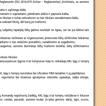
glamente (ES) 2016/679 (toliau – Reglamentas) įtvirtintais, su asmens
ėtu ir sąžiningu būdu;
ieinami ir suprantami, pateikiami aiškia ir paprasta kalba;
s tikslais ir toliau netvarkomi su tais tikslais nesuderinamu būdu;
siekiant tikslų, dėl kurių jie tvarkomi;
jektų tapatybę būtų galima nustatyti ne ilgiau, nei tai yra būtina tais
itinkamas technines ar organizacines priemones būtų užtikrintas tinkamas
kymo ir nuo netyčinio praradimo, sunaikinimo ar sugadinimo;
 saugumas, asmens duomenys būtų tvarkomi teisėtai, būtų užtikrinamos
kiais tikslais:
ganizuojamose lygose ir/ar turnyruose kaip to reikalauja KKL lygų ir turnyrų
ygų ir turnyrų nuostatus bei oficialias FIBA taisykles ir jų papildymus.
 reportažus bei išsamius aprašymus internete, spaudoje, radijo eteryje,
 komandų registruotų žaidėjų, KKL lygų ir/ar turnyrų varžybose ir kituose
is: vardas, pavardė, asmens kodas (ir/arba gimimo data), ūgis, svoris,