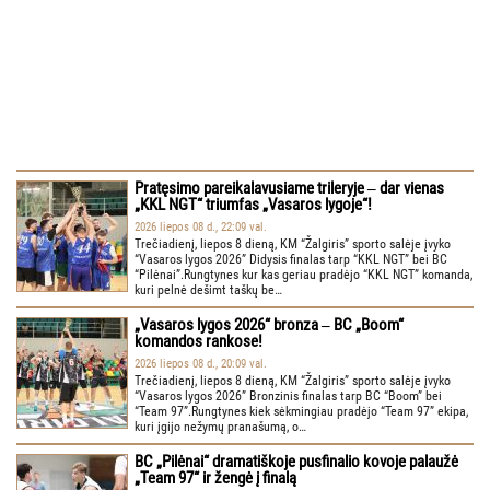
Pratęsimo pareikalavusiame trileryje ‒ dar vienas
„KKL NGT“ triumfas „Vasaros lygoje“!
2026 liepos 08 d., 22:09 val.
Trečiadienį, liepos 8 dieną, KM “Žalgiris” sporto salėje įvyko
“Vasaros lygos 2026” Didysis finalas tarp “KKL NGT” bei BC
“Pilėnai”.Rungtynes kur kas geriau pradėjo “KKL NGT” komanda,
kuri pelnė dešimt taškų be…
„Vasaros lygos 2026“ bronza ‒ BC „Boom“
komandos rankose!
2026 liepos 08 d., 20:09 val.
Trečiadienį, liepos 8 dieną, KM “Žalgiris” sporto salėje įvyko
“Vasaros lygos 2026” Bronzinis finalas tarp BC “Boom” bei
“Team 97”.Rungtynes kiek sėkmingiau pradėjo “Team 97” ekipa,
kuri įgijo nežymų pranašumą, o…
BC „Pilėnai“ dramatiškoje pusfinalio kovoje palaužė
„Team 97“ ir žengė į finalą