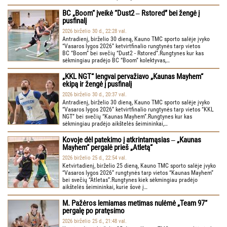
BC „Boom“ įveikė “Dust2 ‒ Rstored” bei žengė į
pusfinalį
2026 birželio 30 d., 22:28 val.
Antradienį, birželio 30 dieną, Kauno TMC sporto salėje įvyko
“Vasaros lygos 2026” ketvirtfinalio rungtynės tarp vietos
BC “Boom” bei svečių “Dust2 - Rstored”.Rungtynes kur kas
sėkmingiau pradėjo BC “Boom” kolektyvas,…
„KKL NGT“ lengvai pervažiavo „Kaunas Mayhem“
ekipą ir žengė į pusfinalį
2026 birželio 30 d., 20:37 val.
Antradienį, birželio 30 dieną, Kauno TMC sporto salėje įvyko
“Vasaros lygos 2026” ketvirtfinalio rungtynės tarp vietos “KKL
NGT” bei svečių “Kaunas Mayhem”.Rungtynes kur kas
sėkmingiau pradėjo aikštelės šeimininkai,…
Kovoje dėl patekimo į atkrintamąsias ‒ „Kaunas
Mayhem“ pergalė prieš „Atletą“
2026 birželio 25 d., 22:54 val.
Ketvirtadienį, birželio 25 dieną, Kauno TMC sporto salėje įvyko
“Vasaros lygos 2026” rungtynės tarp vietos “Kaunas Mayhem”
bei svečių “Atletas”.Rungtynes kiek sėkmingiau pradėjo
aikštelės šeimininkai, kurie šovė į…
M. Pažėros lemiamas metimas nulėmė „Team 97“
pergalę po pratęsimo
2026 birželio 25 d., 21:48 val.