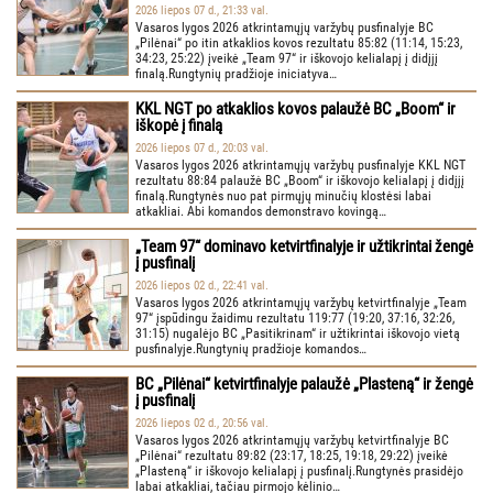
2026 liepos 07 d., 21:33 val.
Vasaros lygos 2026 atkrintamųjų varžybų pusfinalyje BC
„Pilėnai“ po itin atkaklios kovos rezultatu 85:82 (11:14, 15:23,
34:23, 25:22) įveikė „Team 97“ ir iškovojo kelialapį į didįjį
finalą.Rungtynių pradžioje iniciatyva…
KKL NGT po atkaklios kovos palaužė BC „Boom“ ir
iškopė į finalą
2026 liepos 07 d., 20:03 val.
Vasaros lygos 2026 atkrintamųjų varžybų pusfinalyje KKL NGT
rezultatu 88:84 palaužė BC „Boom“ ir iškovojo kelialapį į didįjį
finalą.Rungtynės nuo pat pirmųjų minučių klostėsi labai
atkakliai. Abi komandos demonstravo kovingą…
„Team 97“ dominavo ketvirtfinalyje ir užtikrintai žengė
į pusfinalį
2026 liepos 02 d., 22:41 val.
Vasaros lygos 2026 atkrintamųjų varžybų ketvirtfinalyje „Team
97“ įspūdingu žaidimu rezultatu 119:77 (19:20, 37:16, 32:26,
31:15) nugalėjo BC „Pasitikrinam“ ir užtikrintai iškovojo vietą
pusfinalyje.Rungtynių pradžioje komandos…
BC „Pilėnai“ ketvirtfinalyje palaužė „Plasteną“ ir žengė
į pusfinalį
2026 liepos 02 d., 20:56 val.
Vasaros lygos 2026 atkrintamųjų varžybų ketvirtfinalyje BC
„Pilėnai“ rezultatu 89:82 (23:17, 18:25, 19:18, 29:22) įveikė
„Plasteną“ ir iškovojo kelialapį į pusfinalį.Rungtynės prasidėjo
labai atkakliai, tačiau pirmojo kėlinio…