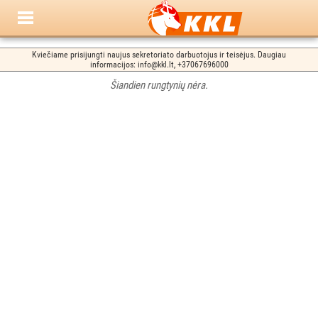
Kviečiame prisijungti naujus sekretoriato darbuotojus ir teisėjus. Daugiau
informacijos: info@kkl.lt, +37067696000
Šiandien rungtynių nėra.