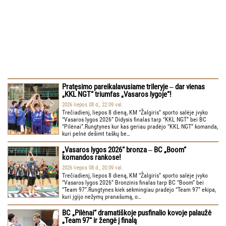
Pratęsimo pareikalavusiame trileryje ‒ dar vienas
„KKL NGT“ triumfas „Vasaros lygoje“!
2026 liepos 08 d., 22:09 val.
Trečiadienį, liepos 8 dieną, KM “Žalgiris” sporto salėje įvyko
“Vasaros lygos 2026” Didysis finalas tarp “KKL NGT” bei BC
“Pilėnai”.Rungtynes kur kas geriau pradėjo “KKL NGT” komanda,
kuri pelnė dešimt taškų be…
„Vasaros lygos 2026“ bronza ‒ BC „Boom“
komandos rankose!
2026 liepos 08 d., 20:09 val.
Trečiadienį, liepos 8 dieną, KM “Žalgiris” sporto salėje įvyko
“Vasaros lygos 2026” Bronzinis finalas tarp BC “Boom” bei
“Team 97”.Rungtynes kiek sėkmingiau pradėjo “Team 97” ekipa,
kuri įgijo nežymų pranašumą, o…
BC „Pilėnai“ dramatiškoje pusfinalio kovoje palaužė
„Team 97“ ir žengė į finalą