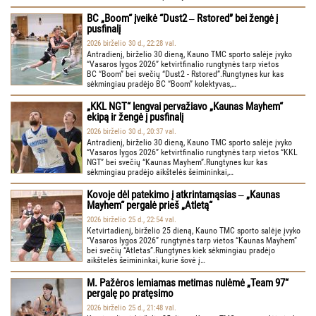
BC „Boom“ įveikė “Dust2 ‒ Rstored” bei žengė į
pusfinalį
2026 birželio 30 d., 22:28 val.
Antradienį, birželio 30 dieną, Kauno TMC sporto salėje įvyko
“Vasaros lygos 2026” ketvirtfinalio rungtynės tarp vietos
BC “Boom” bei svečių “Dust2 - Rstored”.Rungtynes kur kas
sėkmingiau pradėjo BC “Boom” kolektyvas,…
„KKL NGT“ lengvai pervažiavo „Kaunas Mayhem“
ekipą ir žengė į pusfinalį
2026 birželio 30 d., 20:37 val.
Antradienį, birželio 30 dieną, Kauno TMC sporto salėje įvyko
“Vasaros lygos 2026” ketvirtfinalio rungtynės tarp vietos “KKL
NGT” bei svečių “Kaunas Mayhem”.Rungtynes kur kas
sėkmingiau pradėjo aikštelės šeimininkai,…
Kovoje dėl patekimo į atkrintamąsias ‒ „Kaunas
Mayhem“ pergalė prieš „Atletą“
2026 birželio 25 d., 22:54 val.
Ketvirtadienį, birželio 25 dieną, Kauno TMC sporto salėje įvyko
“Vasaros lygos 2026” rungtynės tarp vietos “Kaunas Mayhem”
bei svečių “Atletas”.Rungtynes kiek sėkmingiau pradėjo
aikštelės šeimininkai, kurie šovė į…
M. Pažėros lemiamas metimas nulėmė „Team 97“
pergalę po pratęsimo
2026 birželio 25 d., 21:48 val.