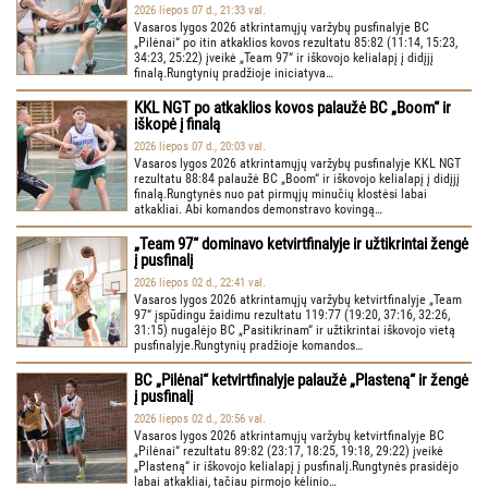
2026 liepos 07 d., 21:33 val.
Vasaros lygos 2026 atkrintamųjų varžybų pusfinalyje BC
„Pilėnai“ po itin atkaklios kovos rezultatu 85:82 (11:14, 15:23,
34:23, 25:22) įveikė „Team 97“ ir iškovojo kelialapį į didįjį
finalą.Rungtynių pradžioje iniciatyva…
KKL NGT po atkaklios kovos palaužė BC „Boom“ ir
iškopė į finalą
2026 liepos 07 d., 20:03 val.
Vasaros lygos 2026 atkrintamųjų varžybų pusfinalyje KKL NGT
rezultatu 88:84 palaužė BC „Boom“ ir iškovojo kelialapį į didįjį
finalą.Rungtynės nuo pat pirmųjų minučių klostėsi labai
atkakliai. Abi komandos demonstravo kovingą…
„Team 97“ dominavo ketvirtfinalyje ir užtikrintai žengė
į pusfinalį
2026 liepos 02 d., 22:41 val.
Vasaros lygos 2026 atkrintamųjų varžybų ketvirtfinalyje „Team
97“ įspūdingu žaidimu rezultatu 119:77 (19:20, 37:16, 32:26,
31:15) nugalėjo BC „Pasitikrinam“ ir užtikrintai iškovojo vietą
pusfinalyje.Rungtynių pradžioje komandos…
BC „Pilėnai“ ketvirtfinalyje palaužė „Plasteną“ ir žengė
į pusfinalį
2026 liepos 02 d., 20:56 val.
Vasaros lygos 2026 atkrintamųjų varžybų ketvirtfinalyje BC
„Pilėnai“ rezultatu 89:82 (23:17, 18:25, 19:18, 29:22) įveikė
„Plasteną“ ir iškovojo kelialapį į pusfinalį.Rungtynės prasidėjo
labai atkakliai, tačiau pirmojo kėlinio…