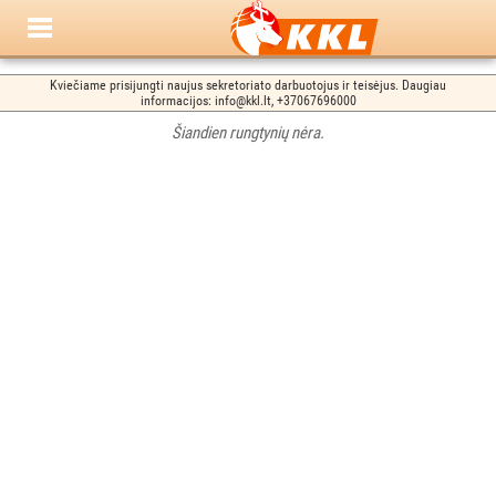
Kviečiame prisijungti naujus sekretoriato darbuotojus ir teisėjus. Daugiau
informacijos: info@kkl.lt, +37067696000
Šiandien rungtynių nėra.