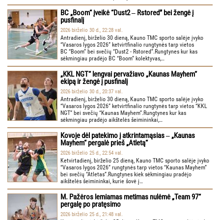
BC „Boom“ įveikė “Dust2 ‒ Rstored” bei žengė į
pusfinalį
2026 birželio 30 d., 22:28 val.
Antradienį, birželio 30 dieną, Kauno TMC sporto salėje įvyko
“Vasaros lygos 2026” ketvirtfinalio rungtynės tarp vietos
BC “Boom” bei svečių “Dust2 - Rstored”.Rungtynes kur kas
sėkmingiau pradėjo BC “Boom” kolektyvas,…
„KKL NGT“ lengvai pervažiavo „Kaunas Mayhem“
ekipą ir žengė į pusfinalį
2026 birželio 30 d., 20:37 val.
Antradienį, birželio 30 dieną, Kauno TMC sporto salėje įvyko
“Vasaros lygos 2026” ketvirtfinalio rungtynės tarp vietos “KKL
NGT” bei svečių “Kaunas Mayhem”.Rungtynes kur kas
sėkmingiau pradėjo aikštelės šeimininkai,…
Kovoje dėl patekimo į atkrintamąsias ‒ „Kaunas
Mayhem“ pergalė prieš „Atletą“
2026 birželio 25 d., 22:54 val.
Ketvirtadienį, birželio 25 dieną, Kauno TMC sporto salėje įvyko
“Vasaros lygos 2026” rungtynės tarp vietos “Kaunas Mayhem”
bei svečių “Atletas”.Rungtynes kiek sėkmingiau pradėjo
aikštelės šeimininkai, kurie šovė į…
M. Pažėros lemiamas metimas nulėmė „Team 97“
pergalę po pratęsimo
2026 birželio 25 d., 21:48 val.