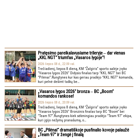
Pratęsimo pareikalavusiame trileryje ‒ dar vienas
„KKL NGT“ triumfas „Vasaros lygoje“!
2026 liepos 08 d., 22:09 val.
Trečiadienį, liepos 8 dieną, KM “Žalgiris” sporto salėje įvyko
“Vasaros lygos 2026” Didysis finalas tarp “KKL NGT” bei BC
“Pilėnai”.Rungtynes kur kas geriau pradėjo “KKL NGT” komanda,
kuri pelnė dešimt taškų be…
„Vasaros lygos 2026“ bronza ‒ BC „Boom“
komandos rankose!
2026 liepos 08 d., 20:09 val.
Trečiadienį, liepos 8 dieną, KM “Žalgiris” sporto salėje įvyko
“Vasaros lygos 2026” Bronzinis finalas tarp BC “Boom” bei
“Team 97”.Rungtynes kiek sėkmingiau pradėjo “Team 97” ekipa,
kuri įgijo nežymų pranašumą, o…
BC „Pilėnai“ dramatiškoje pusfinalio kovoje palaužė
„Team 97“ ir žengė į finalą