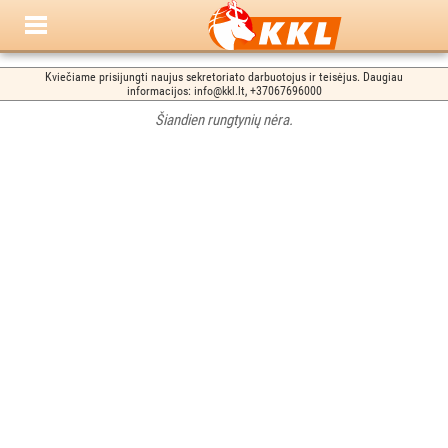
Kviečiame prisijungti naujus sekretoriato darbuotojus ir teisėjus. Daugiau
informacijos: info@kkl.lt, +37067696000
Šiandien rungtynių nėra.