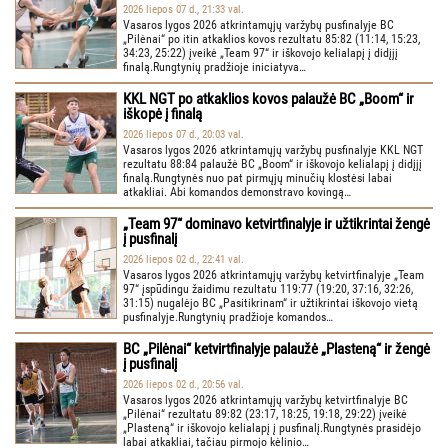
2026 liepos 07 d., 21:33 val.
Vasaros lygos 2026 atkrintamųjų varžybų pusfinalyje BC
„Pilėnai“ po itin atkaklios kovos rezultatu 85:82 (11:14, 15:23,
34:23, 25:22) įveikė „Team 97“ ir iškovojo kelialapį į didįjį
finalą.Rungtynių pradžioje iniciatyva…
KKL NGT po atkaklios kovos palaužė BC „Boom“ ir
iškopė į finalą
2026 liepos 07 d., 20:03 val.
Vasaros lygos 2026 atkrintamųjų varžybų pusfinalyje KKL NGT
rezultatu 88:84 palaužė BC „Boom“ ir iškovojo kelialapį į didįjį
finalą.Rungtynės nuo pat pirmųjų minučių klostėsi labai
atkakliai. Abi komandos demonstravo kovingą…
„Team 97“ dominavo ketvirtfinalyje ir užtikrintai žengė
į pusfinalį
2026 liepos 02 d., 22:41 val.
Vasaros lygos 2026 atkrintamųjų varžybų ketvirtfinalyje „Team
97“ įspūdingu žaidimu rezultatu 119:77 (19:20, 37:16, 32:26,
31:15) nugalėjo BC „Pasitikrinam“ ir užtikrintai iškovojo vietą
pusfinalyje.Rungtynių pradžioje komandos…
BC „Pilėnai“ ketvirtfinalyje palaužė „Plasteną“ ir žengė
į pusfinalį
2026 liepos 02 d., 20:56 val.
Vasaros lygos 2026 atkrintamųjų varžybų ketvirtfinalyje BC
„Pilėnai“ rezultatu 89:82 (23:17, 18:25, 19:18, 29:22) įveikė
„Plasteną“ ir iškovojo kelialapį į pusfinalį.Rungtynės prasidėjo
labai atkakliai, tačiau pirmojo kėlinio…