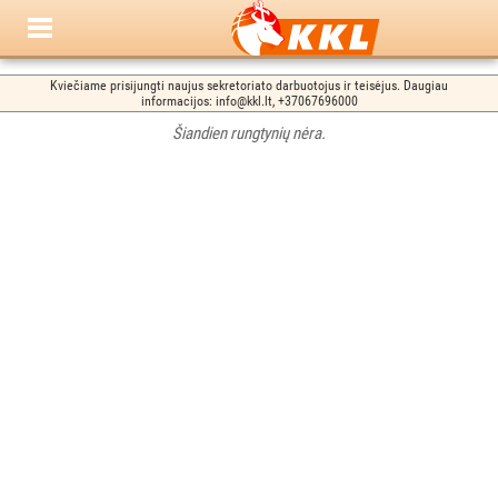
Kviečiame prisijungti naujus sekretoriato darbuotojus ir teisėjus. Daugiau
informacijos: info@kkl.lt, +37067696000
Šiandien rungtynių nėra.