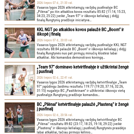
2026 liepos 07 d., 21:33 val.
Vasaros lygos 2026 atkrintamųjų varžybų pusfinalyje BC
„Pilėnai“ po itin atkaklios kovos rezultatu 85:82 (11:14, 15:23,
34:23, 25:22) įveikė „Team 97“ ir iškovojo kelialapį į didįjį
finalą.Rungtynių pradžioje iniciatyva…
KKL NGT po atkaklios kovos palaužė BC „Boom“ ir
iškopė į finalą
2026 liepos 07 d., 20:03 val.
Vasaros lygos 2026 atkrintamųjų varžybų pusfinalyje KKL NGT
rezultatu 88:84 palaužė BC „Boom“ ir iškovojo kelialapį į didįjį
finalą.Rungtynės nuo pat pirmųjų minučių klostėsi labai
atkakliai. Abi komandos demonstravo kovingą…
„Team 97“ dominavo ketvirtfinalyje ir užtikrintai žengė
į pusfinalį
2026 liepos 02 d., 22:41 val.
Vasaros lygos 2026 atkrintamųjų varžybų ketvirtfinalyje „Team
97“ įspūdingu žaidimu rezultatu 119:77 (19:20, 37:16, 32:26,
31:15) nugalėjo BC „Pasitikrinam“ ir užtikrintai iškovojo vietą
pusfinalyje.Rungtynių pradžioje komandos…
BC „Pilėnai“ ketvirtfinalyje palaužė „Plasteną“ ir žengė
į pusfinalį
2026 liepos 02 d., 20:56 val.
Vasaros lygos 2026 atkrintamųjų varžybų ketvirtfinalyje BC
„Pilėnai“ rezultatu 89:82 (23:17, 18:25, 19:18, 29:22) įveikė
„Plasteną“ ir iškovojo kelialapį į pusfinalį.Rungtynės prasidėjo
labai atkakliai, tačiau pirmojo kėlinio…