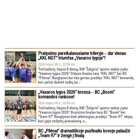
Pratęsimo pareikalavusiame trileryje ‒ dar vienas
„KKL NGT“ triumfas „Vasaros lygoje“!
2026 liepos 08 d., 22:09 val.
Trečiadienį, liepos 8 dieną, KM “Žalgiris” sporto salėje įvyko
“Vasaros lygos 2026” Didysis finalas tarp “KKL NGT” bei BC
“Pilėnai”.Rungtynes kur kas geriau pradėjo “KKL NGT” komanda,
kuri pelnė dešimt taškų be…
„Vasaros lygos 2026“ bronza ‒ BC „Boom“
komandos rankose!
2026 liepos 08 d., 20:09 val.
Trečiadienį, liepos 8 dieną, KM “Žalgiris” sporto salėje įvyko
“Vasaros lygos 2026” Bronzinis finalas tarp BC “Boom” bei
“Team 97”.Rungtynes kiek sėkmingiau pradėjo “Team 97” ekipa,
kuri įgijo nežymų pranašumą, o…
BC „Pilėnai“ dramatiškoje pusfinalio kovoje palaužė
„Team 97“ ir žengė į finalą