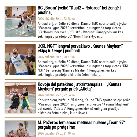
BC „Boom“ įveikė “Dust2 ‒ Rstored” bei žengė į
pusfinalį
2026 birželio 30 d., 22:28 val.
Antradienį, birželio 30 dieną, Kauno TMC sporto salėje įvyko
“Vasaros lygos 2026” ketvirtfinalio rungtynės tarp vietos
BC “Boom” bei svečių “Dust2 - Rstored”.Rungtynes kur kas
sėkmingiau pradėjo BC “Boom” kolektyvas,…
„KKL NGT“ lengvai pervažiavo „Kaunas Mayhem“
ekipą ir žengė į pusfinalį
2026 birželio 30 d., 20:37 val.
Antradienį, birželio 30 dieną, Kauno TMC sporto salėje įvyko
“Vasaros lygos 2026” ketvirtfinalio rungtynės tarp vietos “KKL
NGT” bei svečių “Kaunas Mayhem”.Rungtynes kur kas
sėkmingiau pradėjo aikštelės šeimininkai,…
Kovoje dėl patekimo į atkrintamąsias ‒ „Kaunas
Mayhem“ pergalė prieš „Atletą“
2026 birželio 25 d., 22:54 val.
Ketvirtadienį, birželio 25 dieną, Kauno TMC sporto salėje įvyko
“Vasaros lygos 2026” rungtynės tarp vietos “Kaunas Mayhem”
bei svečių “Atletas”.Rungtynes kiek sėkmingiau pradėjo
aikštelės šeimininkai, kurie šovė į…
M. Pažėros lemiamas metimas nulėmė „Team 97“
pergalę po pratęsimo
2026 birželio 25 d., 21:48 val.